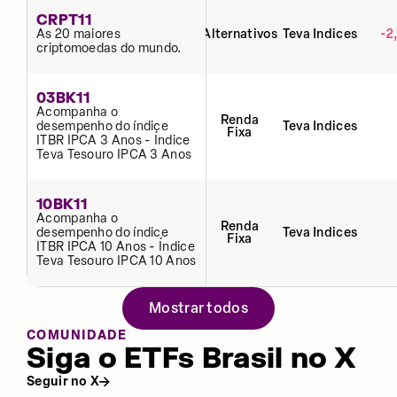
CRPT11
As 20 maiores
Alternativos
Teva Indices
-2
criptomoedas do mundo.
03BK11
Acompanha o
Renda
desempenho do índice
Teva Indices
Fixa
ITBR IPCA 3 Anos - Índice
Teva Tesouro IPCA 3 Anos
10BK11
Acompanha o
Renda
desempenho do índice
Teva Indices
Fixa
ITBR IPCA 10 Anos - Índice
Teva Tesouro IPCA 10 Anos
Mostrar todos
COMUNIDADE
Siga o ETFs Brasil no X
Seguir no X