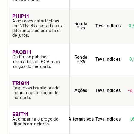
PHIP11
Alocações estratégicas
Renda
em NTN-Bs ajustada para
Teva Indices
0,
Fixa
diferentes ciclos de taxa
de juros.
PACB11
Os títulos públicos
Renda
Teva Indices
0,
Fixa
indexados ao IPCA mais
longos do mercado.
TRIG11
Empresas brasileiras de
Ações
Teva Indices
-2
menor capitalização de
mercado.
EBIT11
Acompanha o preço do
Alternativos
Teva Indices
1,
Bitcoin em dólares.