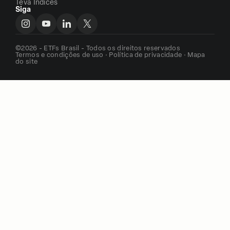
Teva Indices
Siga
©2026 - ETFs Brasil - Todos os direitos reservados
Termos e condições de uso
·
Política de privacidade
·
Mapa
do site