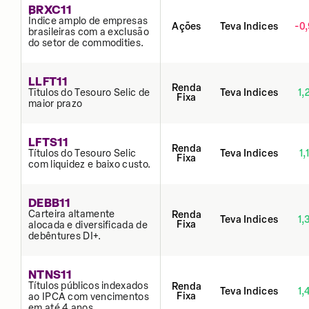
BRXC11
Índice amplo de empresas
Ações
Teva Indices
-0
brasileiras com a exclusão
do setor de commodities.
LLFT11
Renda
Tĩtulos do Tesouro Selic de
Teva Indices
1,
Fixa
maior prazo
LFTS11
Renda
Títulos do Tesouro Selic
Teva Indices
1,
Fixa
com liquidez e baixo custo.
DEBB11
Carteira altamente
Renda
Teva Indices
1,
Fixa
alocada e diversificada de
debêntures DI+.
NTNS11
Títulos públicos indexados
Renda
Teva Indices
1,
Fixa
ao IPCA com vencimentos
em até 4 anos