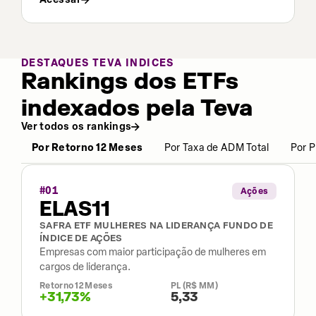
DESTAQUES TEVA INDICES
Rankings dos ETFs
indexados pela Teva
Ver todos os rankings
Por Retorno 12 Meses
Por Taxa de ADM Total
Por P
#
01
Ações
ELAS11
SAFRA ETF MULHERES NA LIDERANÇA FUNDO DE
ÍNDICE DE AÇÕES
Empresas com maior participação de mulheres em
cargos de liderança.
Retorno 12 Meses
PL (R$ MM)
+31,73%
5,33