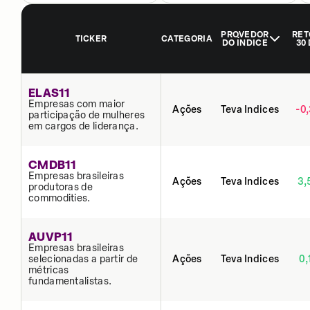
PROVEDOR
RET
TICKER
CATEGORIA
DO ÍNDICE
30
ELAS11
Empresas com maior
Ações
Teva Indices
-0
participação de mulheres
em cargos de liderança.
CMDB11
Empresas brasileiras
Ações
Teva Indices
3,
produtoras de
commodities.
AUVP11
Empresas brasileiras
selecionadas a partir de
Ações
Teva Indices
0,
métricas
fundamentalistas.