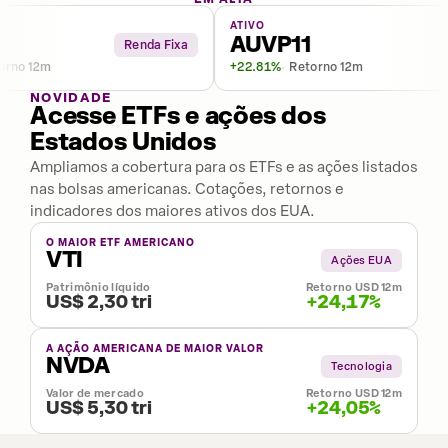
ATIVO
AUVP11
Renda Fixa
o 12m
+22.81%
Retorno 12m
NOVIDADE
Acesse ETFs e ações dos
Estados Unidos
Ampliamos a cobertura para os ETFs e as ações listados
nas bolsas americanas. Cotações, retornos e
indicadores dos maiores ativos dos EUA.
O MAIOR ETF AMERICANO
VTI
Ações EUA
Patrimônio líquido
Retorno USD 12m
US$ 2,30 tri
+24,17%
A AÇÃO AMERICANA DE MAIOR VALOR
NVDA
Tecnologia
Valor de mercado
Retorno USD 12m
US$ 5,30 tri
+24,05%