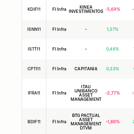
KINEA
KDIF11
FI Infra
-5,69
%
INVESTIMENTOS
ISNN11
FI Infra
-
1,37
%
ISTT11
FI Infra
-
0,46
%
CPTI11
FI Infra
CAPITANIA
0,33
%
ITAU
UNIBANCO
IFRA11
FI Infra
-2,77
%
-
ASSET
MANAGEMENT
BTG PACTUAL
ASSET
BDIF11
FI Infra
-1,89
%
MANAGEMENT
DTVM