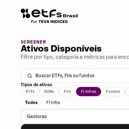
SCREENER
Ativos Disponíveis
Filtre por tipo, categoria e métricas para enc
Tipos de ativos
ETFs
BDRs
FIIs
FI Infras
Fundos
Todos
FI Infra
Gestoras