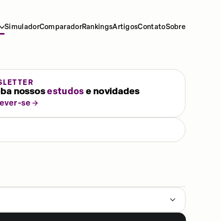
Simulador
Comparador
Rankings
Artigos
Contato
Sobre
SLETTER
ba nossos
estudos
e novidades
rever-se