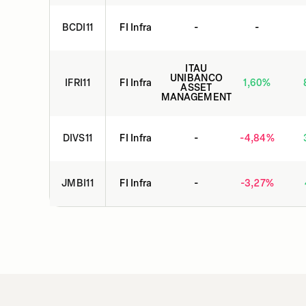
BCDI11
FI Infra
-
-
ITAU
UNIBANCO
IFRI11
FI Infra
1,60
%
ASSET
MANAGEMENT
DIVS11
FI Infra
-
-4,84
%
JMBI11
FI Infra
-
-3,27
%