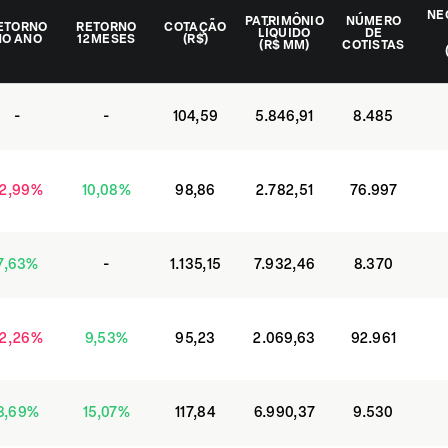
NE
PATRIMÔNIO
NÚMERO
ETORNO
RETORNO
COTAÇÃO
LÍQUIDO
DE
NO ANO
12 MESES
(R$)
(
R$
MM)
COTISTAS
-
-
104,59
5.846,91
8.485
2,99
%
10,08
%
98,86
2.782,51
76.997
7,63
%
-
1.135,15
7.932,46
8.370
2,26
%
9,53
%
95,23
2.069,63
92.961
8,69
%
15,07
%
117,84
6.990,37
9.530