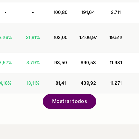
-
-
100,80
191,64
2.711
8,26
%
21,81
%
102,00
1.406,97
19.512
3,57
%
3,79
%
93,50
990,53
11.981
4,18
%
13,11
%
81,41
439,92
11.271
Mostrar todos