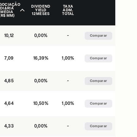
GOCIAÇÃO
DIVIDEND
TAXA
DIÁRIA
YIELD
ADM.
MÉDIA
12 MESES
TOTAL
(R$ MM)
10,12
0,00%
-
Comparar
7,09
16,39%
1,00%
Comparar
4,85
0,00%
-
Comparar
4,64
10,50%
1,00%
Comparar
4,33
0,00%
-
Comparar