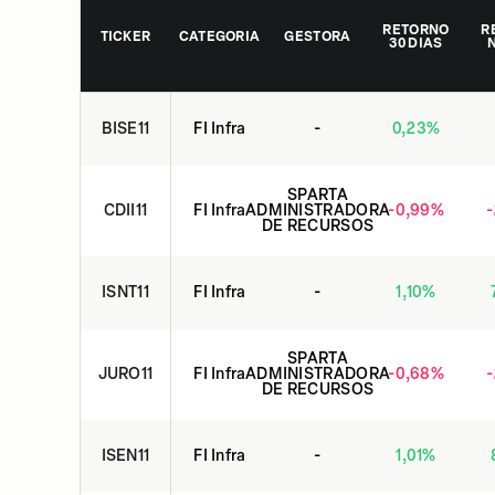
RETORNO
R
TICKER
CATEGORIA
GESTORA
30 DIAS
BISE11
FI Infra
-
0,23
%
SPARTA
CDII11
FI Infra
ADMINISTRADORA
-0,99
%
-
DE RECURSOS
ISNT11
FI Infra
-
1,10
%
SPARTA
JURO11
FI Infra
ADMINISTRADORA
-0,68
%
-
DE RECURSOS
ISEN11
FI Infra
-
1,01
%