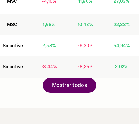
MSCI
-4,10
%
11,80
%
27,03
%
MSCI
1,68
%
10,43
%
22,33
%
Solactive
2,58
%
-9,30
%
54,94
%
Solactive
-3,44
%
-8,25
%
2,02
%
Mostrar todos