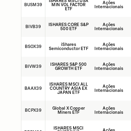
ISHARES MSCI USA
Ações
BUSM39
MIN VOL FACTOR
Internacionais
ETF
ISHARES CORE S&P
Ações
BIVB39
500 ETF
Internacionais
iShares
Ações
BSOX39
Semiconductor ETF
Internacionais
ISHARES S&P 500
Ações
BIVW39
GROWTH ETF
Internacionais
ISHARES MSCI ALL
Ações
BAAX39
COUNTRY ASIA EX
Internacionais
JAPAN ETF
Global X Copper
Ações
BCPX39
Miners ETF
Internacionais
ISHARES MSCI
Ações