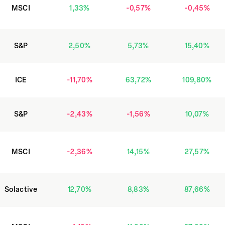
MSCI
1,33
%
-0,57
%
-0,45
%
S&P
2,50
%
5,73
%
15,40
%
ICE
-11,70
%
63,72
%
109,80
%
S&P
-2,43
%
-1,56
%
10,07
%
MSCI
-2,36
%
14,15
%
27,57
%
Solactive
12,70
%
8,83
%
87,66
%