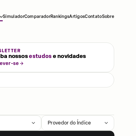
Simulador
Comparador
Rankings
Artigos
Contato
Sobre
SLETTER
ba nossos
estudos
e novidades
rever-se
Provedor do Índice