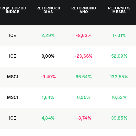
PROVEDOR DO
RETORNO 30
RETORNO NO
RETORNO 12
ÍNDICE
DIAS
ANO
MESES
ICE
2,29
%
-8,63
%
17,01
%
ICE
0,00
%
-23,66
%
52,09
%
MSCI
-9,40
%
66,64
%
133,55
%
MSCI
1,64
%
6,05
%
16,53
%
ICE
4,84
%
-8,74
%
39,85
%