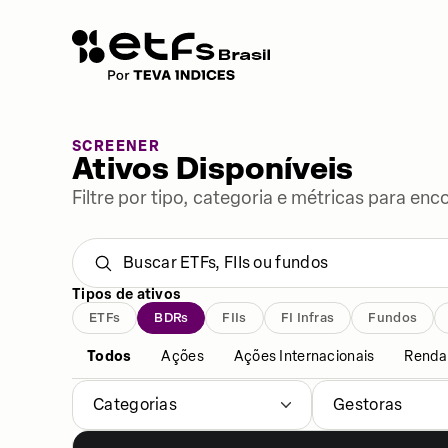
SCREENER
Ativos Disponíveis
Filtre por tipo, categoria e métricas para enc
Tipos de ativos
ETFs
BDRs
FIIs
FI Infras
Fundos
Todos
Ações
Ações Internacionais
Renda 
Categorias
Gestoras