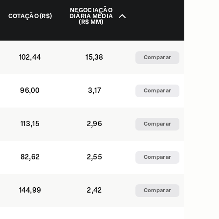
NEGOCIAÇÃO
COTAÇÃO (R$)
DIÁRIA MÉDIA
(R$ MM)
102,44
15,38
Comparar
96,00
3,17
Comparar
113,15
2,96
Comparar
82,62
2,55
Comparar
144,99
2,42
Comparar