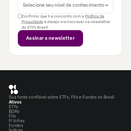
Selecione seu nível de conhecimento
Confirmo que li e concordo com a
Política de
Privacidade
e desejo me inscrever na newsletter
do ETFs Brasil.
Sua fonte confiável sobre ETFs, FIIs e Fundos no Brasil
Ativos
ETFs
BDRs
FIIs
FI Infras
Fundos
Índices