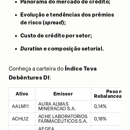
Panorama do mercado de crédito;
Evolução e tendências dos prêmios
de risco (
spread
);
Custo de crédito por setor;
Duration
e composição setorial.
Conheça a carteira do
Índice Teva
Debêntures DI
:
Peso no
Ativo
Emissor
Rebalanceame
AURA ALMAS
AALM11
0,14%
MINERACAO S.A.
ACHE LABORATORIOS
ACHL12
0,18%
FARMACEUTICOS S.A.
AEGEA