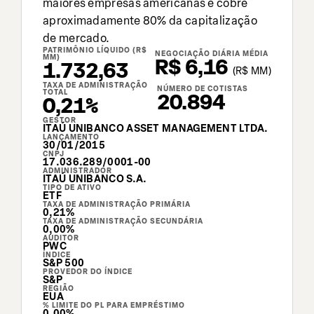
maiores empresas americanas e cobre
aproximadamente 80% da capitalização
de mercado.
PATRIMÔNIO LÍQUIDO (R$
NEGOCIAÇÃO DIÁRIA MÉDIA
MM)
R$ 6,16
1.732,63
(
R$
MM)
TAXA DE ADMINISTRAÇÃO
NÚMERO DE COTISTAS
TOTAL
20.894
0,21%
GESTOR
ITAÚ UNIBANCO ASSET MANAGEMENT LTDA.
LANÇAMENTO
30/01/2015
CNPJ
17.036.289/0001-00
ADMINISTRADOR
ITAÚ UNIBANCO S.A.
TIPO DE ATIVO
ETF
TAXA DE ADMINISTRAÇÃO PRIMÁRIA
0,21%
TAXA DE ADMINISTRAÇÃO SECUNDÁRIA
0,00%
AUDITOR
PWC
ÍNDICE
S&P 500
PROVEDOR DO ÍNDICE
S&P
REGIÃO
EUA
% LIMITE DO PL PARA EMPRÉSTIMO
0,00%