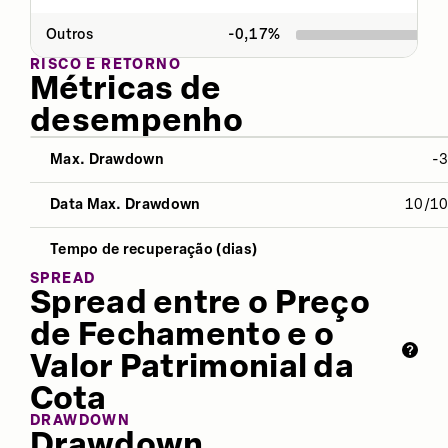
Outros
-0,17
%
RISCO E RETORNO
Métricas de
desempenho
Max. Drawdown
-
NO ANO
12 MESES
ÚLTIMOS 
Data Max. Drawdown
10/1
Desvio Padrão
13,11%
12,34%
14,9
Tempo de recuperação (dias)
Índice Sharpe
-0,47
-0,01
0,66
SPREAD
Spread entre o Preço
Retorno
4,89%
15,35%
81,7
de Fechamento e o
Valor Patrimonial da
Cota
DRAWDOWN
Drawdown