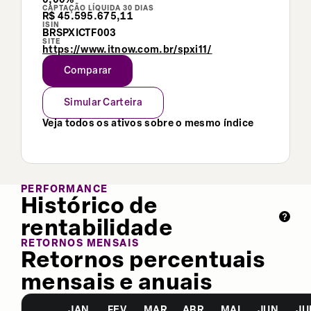
CAPTAÇÃO LÍQUIDA 30 DIAS
R$ 45.595.675,11
ISIN
BRSPXICTF003
SITE
https://www.itnow.com.br/spxi11/
Comparar
Simular Carteira
Veja todos os ativos sobre o mesmo índice
PERFORMANCE
Histórico de
rentabilidade
RETORNOS MENSAIS
Retornos percentuais
mensais e anuais
JAN
FEV
MAR
ABR
MAI
JUN
JU