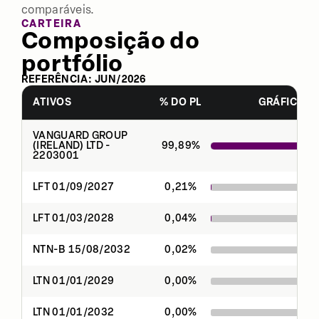
comparáveis.
CARTEIRA
Composição do
portfólio
REFERÊNCIA:
JUN
/
2026
ATIVOS
% DO PL
GRÁFICO
VANGUARD GROUP
(IRELAND) LTD -
99,89
%
2203001
LFT 01/09/2027
0,21
%
LFT 01/03/2028
0,04
%
NTN-B 15/08/2032
0,02
%
LTN 01/01/2029
0,00
%
LTN 01/01/2032
0,00
%