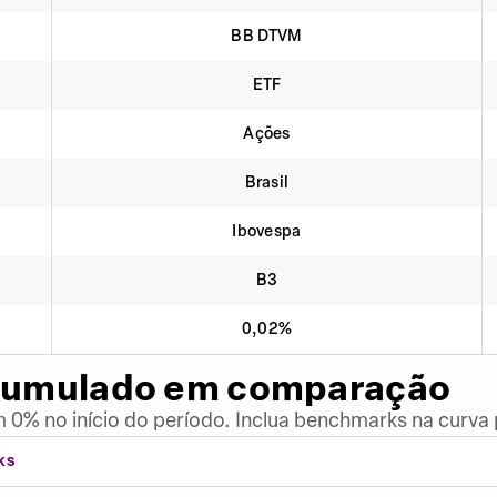
BB DTVM
ETF
Ações
Brasil
Ibovespa
B3
0,02%
cumulado em comparação
 0% no início do período. Inclua benchmarks na curva
KS