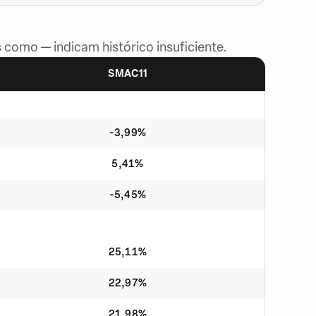
 como — indicam histórico insuficiente.
SMAC11
-3,99%
5,41%
-5,45%
25,11%
22,97%
21,98%