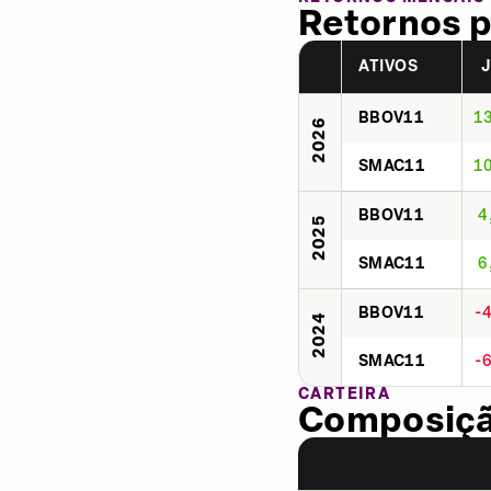
Retornos p
ATIVOS
BBOV11
1
2026
SMAC11
1
BBOV11
4
2025
SMAC11
6
BBOV11
-
2024
SMAC11
-
CARTEIRA
Composição