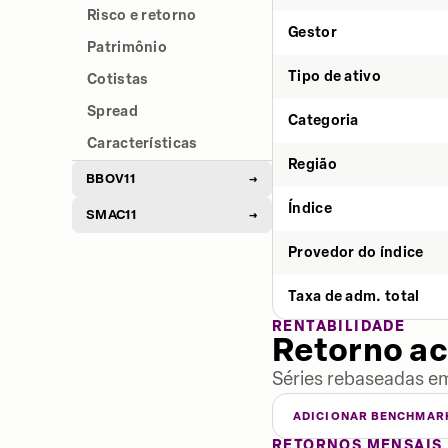
Risco e retorno
Gestor
Patrimônio
Tipo de ativo
Cotistas
Spread
Categoria
Características
Região
BBOV11
→
Índice
SMAC11
→
Provedor do índice
Taxa de adm. total
RENTABILIDADE
Retorno a
Séries rebaseadas em
ADICIONAR BENCHMAR
RETORNOS MENSAIS