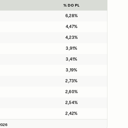
% DO PL
6,28%
4,47%
4,23%
3,91%
3,41%
3,19%
2,73%
2,60%
2,54%
2,42%
2026