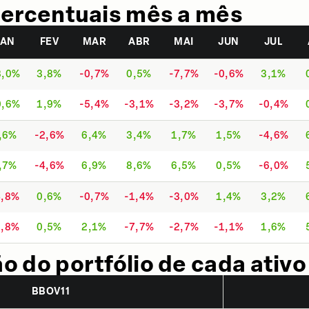
ercentuais mês a mês
JAN
FEV
MAR
ABR
MAI
JUN
JUL
3,0%
3,8%
-0,7%
0,5%
-7,7%
-0,6%
3,1%
0,6%
1,9%
-5,4%
-3,1%
-3,2%
-3,7%
-0,4%
,6%
-2,6%
6,4%
3,4%
1,7%
1,5%
-4,6%
,7%
-4,6%
6,9%
8,6%
6,5%
0,5%
-6,0%
4,8%
0,6%
-0,7%
-1,4%
-3,0%
1,4%
3,2%
6,8%
0,5%
2,1%
-7,7%
-2,7%
-1,1%
1,6%
 do portfólio de cada ativo
BBOV11