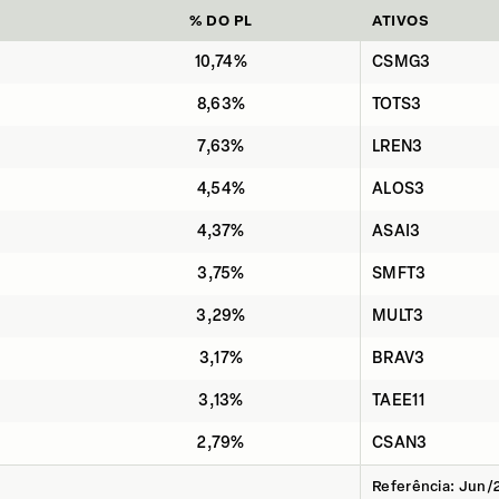
% DO PL
ATIVOS
10,74%
CSMG3
8,63%
TOTS3
7,63%
LREN3
4,54%
ALOS3
4,37%
ASAI3
3,75%
SMFT3
3,29%
MULT3
3,17%
BRAV3
3,13%
TAEE11
2,79%
CSAN3
Referência: Jun/