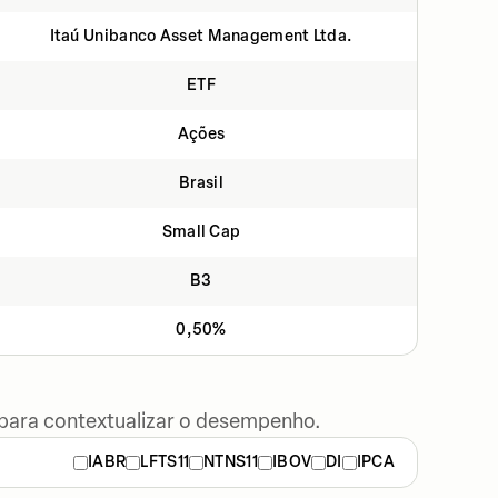
Itaú Unibanco Asset Management Ltda.
ETF
Ações
Brasil
Small Cap
B3
0,50%
 para contextualizar o desempenho.
IABR
LFTS11
NTNS11
IBOV
DI
IPCA