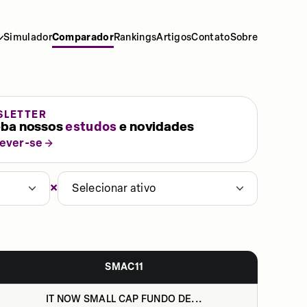
Simulador
Comparador
Rankings
Artigos
Contato
Sobre
SLETTER
ba nossos
estudos
e novidades
rever-se
×
Selecionar ativo
SMAC11
IT NOW SMALL CAP FUNDO DE...