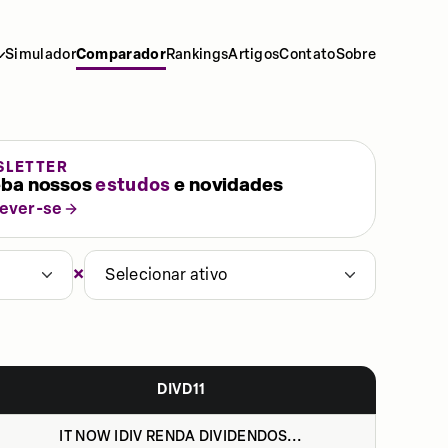
Simulador
Comparador
Rankings
Artigos
Contato
Sobre
SLETTER
ba nossos
estudos
e novidades
rever-se
×
Selecionar ativo
DIVD11
IT NOW IDIV RENDA DIVIDENDOS...