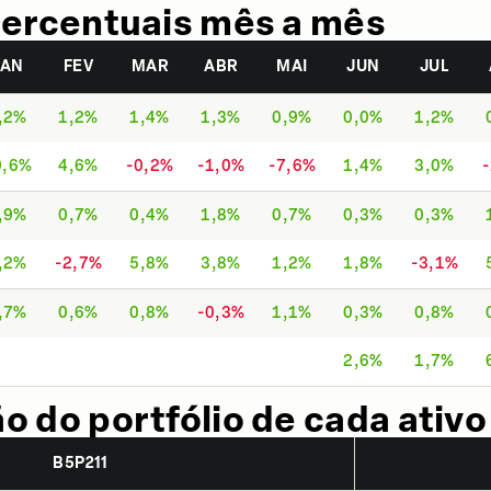
ercentuais mês a mês
JAN
FEV
MAR
ABR
MAI
JUN
JUL
,2%
1,2%
1,4%
1,3%
0,9%
0,0%
1,2%
0,6%
4,6%
-0,2%
-1,0%
-7,6%
1,4%
3,0%
,9%
0,7%
0,4%
1,8%
0,7%
0,3%
0,3%
,2%
-2,7%
5,8%
3,8%
1,2%
1,8%
-3,1%
,7%
0,6%
0,8%
-0,3%
1,1%
0,3%
0,8%
2,6%
1,7%
 do portfólio de cada ativo
B5P211