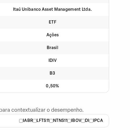
Itaú Unibanco Asset Management Ltda.
ETF
Ações
Brasil
IDIV
B3
0,50%
 para contextualizar o desempenho.
IABR
LFTS11
NTNS11
IBOV
DI
IPCA