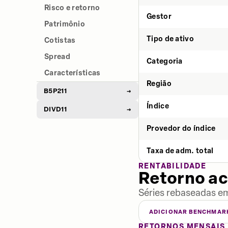
Risco e retorno
Gestor
Patrimônio
Tipo de ativo
Cotistas
Spread
Categoria
Características
Região
B5P211
→
Índice
DIVD11
→
Provedor do índice
Taxa de adm. total
RENTABILIDADE
Retorno a
Séries rebaseadas em
ADICIONAR BENCHMAR
RETORNOS MENSAIS