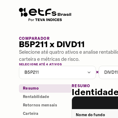
COMPARADOR
B5P211 x DIVD11
Selecione até quatro ativos e analise rentabi
carteira e métricas de risco.
SELECIONE ATÉ 4 ATIVOS
×
B5P211
DIVD11
RESUMO
Resumo
Identidade
Rentabilidade
Retornos mensais
Carteira
Nome do fundo