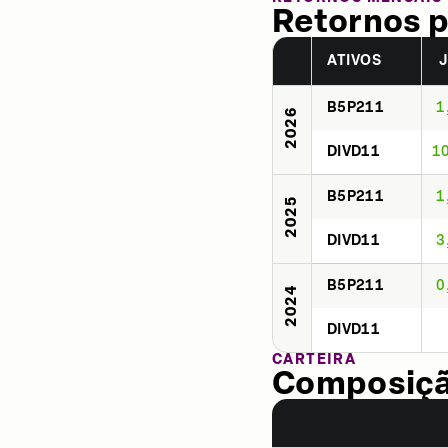
Retornos p
ATIVOS
B5P211
1
2026
DIVD11
1
B5P211
1
2025
DIVD11
3
B5P211
0
2024
DIVD11
CARTEIRA
Composição