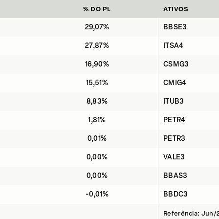
% DO PL
ATIVOS
29,07%
BBSE3
27,87%
ITSA4
16,90%
CSMG3
15,51%
CMIG4
8,83%
ITUB3
1,81%
PETR4
0,01%
PETR3
0,00%
VALE3
0,00%
BBAS3
-0,01%
BBDC3
Referência: Jun/