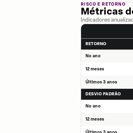
RISCO E RETORNO
Métricas 
Indicadores anualiza
RETORNO
No ano
12 meses
Últimos 3 anos
DESVIO PADRÃO
No ano
12 meses
Últimos 3 anos