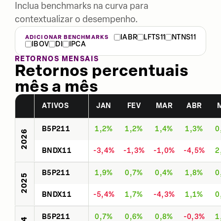
Inclua benchmarks na curva para
contextualizar o desempenho.
IABR
LFTS11
NTNS11
ADICIONAR BENCHMARKS
IBOV
DI
IPCA
RETORNOS MENSAIS
Retornos percentuais
mês a mês
ATIVOS
JAN
FEV
MAR
ABR
B5P211
1,2%
1,2%
1,4%
1,3%
0
2026
BNDX11
-3,4%
-1,3%
-1,0%
-4,5%
2
B5P211
1,9%
0,7%
0,4%
1,8%
0
2025
BNDX11
-5,4%
1,7%
-4,3%
1,1%
0
B5P211
0,7%
0,6%
0,8%
-0,3%
1