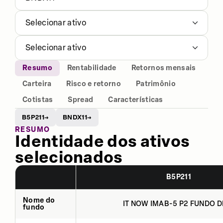
Selecionar ativo
Selecionar ativo
Resumo
Rentabilidade
Retornos mensais
Carteira
Risco e retorno
Patrimônio
Cotistas
Spread
Características
B5P211
BNDX11
→
→
RESUMO
Identidade dos ativos
selecionados
B5P211
Nome do
IT NOW IMAB-5 P2 FUNDO DE
fundo