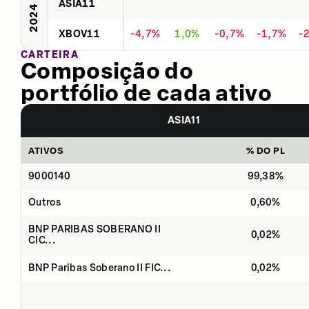
ASIA11
2024
XBOV11
-4,7%
1,0%
-0,7%
-1,7%
-
CARTEIRA
Composição do
portfólio de cada ativo
ASIA11
ATIVOS
% DO PL
9000140
99,38%
Outros
0,60%
BNP PARIBAS SOBERANO II
0,02%
CIC...
BNP Paribas Soberano II FIC...
0,02%