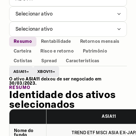
Selecionar ativo
Selecionar ativo
Resumo
Rentabilidade
Retornos mensais
Carteira
Risco e retorno
Patrimônio
Cotistas
Spread
Características
ASIA11
XBOV11
→
→
O ativo
ASIA11
deixou de ser negociado em
30/03/2023
.
RESUMO
Identidade dos ativos
selecionados
ASIA11
Nome do
TREND ETF MSCI ASIA EX-JAP
fundo