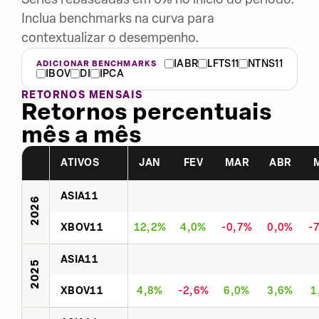
Inclua benchmarks na curva para
contextualizar o desempenho.
IABR
LFTS11
NTNS11
ADICIONAR BENCHMARKS
IBOV
DI
IPCA
RETORNOS MENSAIS
Retornos percentuais
mês a mês
ATIVOS
JAN
FEV
MAR
ABR
ASIA11
2026
XBOV11
12,2%
4,0%
-0,7%
0,0%
-
ASIA11
2025
XBOV11
4,8%
-2,6%
6,0%
3,6%
1