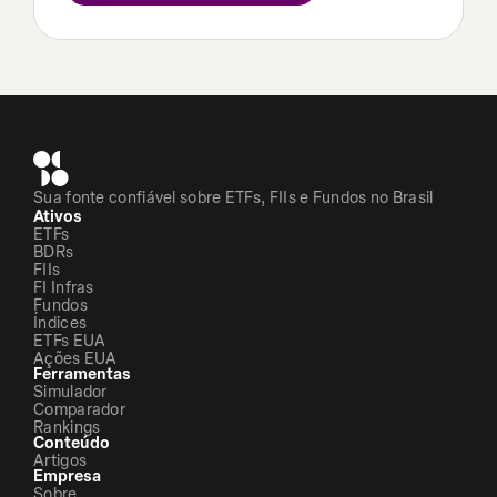
Sua fonte confiável sobre ETFs, FIIs e Fundos no Brasil
Ativos
ETFs
BDRs
FIIs
FI Infras
Fundos
Índices
ETFs EUA
Ações EUA
Ferramentas
Simulador
Comparador
Rankings
Conteúdo
Artigos
Empresa
Sobre