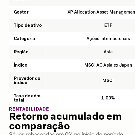
Gestor
XP Allocation Asset Managemen
Tipo de ativo
ETF
Categoria
Ações Internacionais
Região
Ásia
Índice
MSCI AC Asia ex Japan
Provedor do
MSCI
índice
Taxa de adm.
1,00%
total
RENTABILIDADE
Retorno acumulado em
comparação
Séries rebaseadas em 0% no início do período.