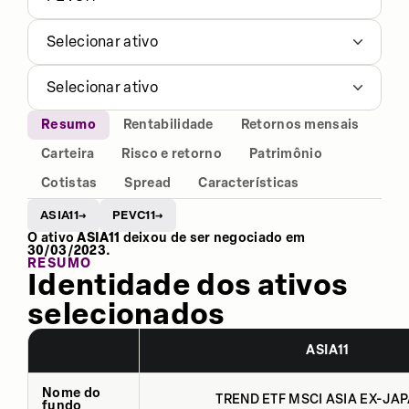
Selecionar ativo
Selecionar ativo
Resumo
Rentabilidade
Retornos mensais
Carteira
Risco e retorno
Patrimônio
Cotistas
Spread
Características
ASIA11
PEVC11
→
→
O ativo
ASIA11
deixou de ser negociado em
30/03/2023
.
RESUMO
Identidade dos ativos
selecionados
ASIA11
Nome do
TREND ETF MSCI ASIA EX-JAP
fundo