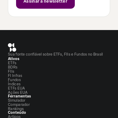
Sua fonte confiável sobre ETFs, FIIs e Fundos no Brasil
Ativos
ETFs
BDRs
FIIs
FI Infras
Fundos
Índices
ETFs EUA
Ações EUA
Ferramentas
Simulador
Comparador
Rankings
Conteúdo
Artigos