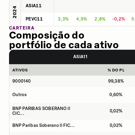
ASIA11
2024
PEVC11
3,3%
4,9%
2,8%
-0,2%
5
CARTEIRA
Composição do
portfólio de cada ativo
ASIA11
ATIVOS
% DO PL
9000140
99,38%
Outros
0,60%
BNP PARIBAS SOBERANO II
0,02%
CIC...
BNP Paribas Soberano II FIC...
0,02%