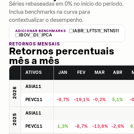
Séries rebaseadas em 0% no início do período.
Inclua benchmarks na curva para
contextualizar o desempenho.
IABR
LFTS11
NTNS11
ADICIONAR BENCHMARKS
IBOV
DI
IPCA
RETORNOS MENSAIS
Retornos percentuais
mês a mês
ATIVOS
JAN
FEV
MAR
ABR
ASIA11
2026
PEVC11
-9,7%
-19,1%
-0,2%
5,1%
-
ASIA11
2025
PEVC11
1,3%
-8,7%
-13,8%
-2,6%
6