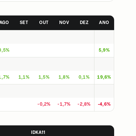
AGO
SET
OUT
NOV
DEZ
ANO
0,5%
5,9%
1,7%
1,1%
1,5%
1,8%
0,1%
19,6%
-0,2%
-1,7%
-2,8%
-4,6%
IDKA11