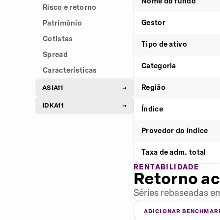
Nome do fundo
Risco e retorno
Gestor
Patrimônio
Cotistas
Tipo de ativo
Spread
Categoria
Características
Região
ASIA11
→
IDKA11
→
Índice
Provedor do índice
Taxa de adm. total
RENTABILIDADE
Retorno a
Séries rebaseadas em
ADICIONAR BENCHMAR