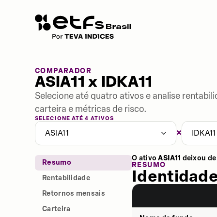
COMPARADOR
ASIA11 x IDKA11
Selecione até quatro ativos e analise rentabi
carteira e métricas de risco.
SELECIONE ATÉ 4 ATIVOS
×
ASIA11
IDKA11
O ativo
ASIA11
deixou de
Resumo
RESUMO
Identidade
Rentabilidade
Retornos mensais
Carteira