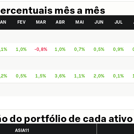
ercentuais mês a mês
JAN
FEV
MAR
ABR
MAI
JUN
JUL
,1%
1,0%
-0,8%
1,0%
0,7%
0,5%
0,9%
,2%
0,5%
1,5%
3,6%
1,1%
2,0%
0,1%
 do portfólio de cada ativo
ASIA11