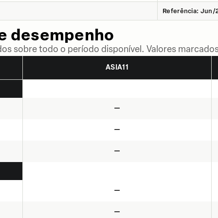
Referência: Jun/
de desempenho
dos sobre todo o período disponível. Valores marcados
ASIA11
—
—
—
—
—