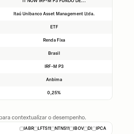
IT NOW IRF-M P3 FUNDO DE...
Itaú Unibanco Asset Management Ltda.
ETF
Renda Fixa
Brasil
IRF-M P3
Anbima
0,25%
 para contextualizar o desempenho.
IABR
LFTS11
NTNS11
IBOV
DI
IPCA