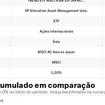
TREND ETF MSCI ASIA EX-JAPÃO...
XP Allocation Asset Management Ltda.
ETF
Ações Internacionais
Ásia
MSCI AC Asia ex Japan
MSCI
1,00%
cumulado em comparação
 0% no início do período. Inclua benchmarks na curva
KS