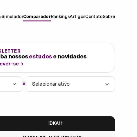
Simulador
Comparador
Rankings
Artigos
Contato
Sobre
SLETTER
ba nossos
estudos
e novidades
rever-se
×
Selecionar ativo
IDKA11