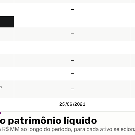
—
—
—
—
—
o
—
25/06/2021
O
o patrimônio líquido
m R$ MM ao longo do período, para cada ativo selecion