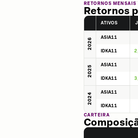
RETORNOS MENSAIS
Retornos p
ATIVOS
ASIA11
2026
IDKA11
2
ASIA11
2025
IDKA11
3
ASIA11
2024
IDKA11
CARTEIRA
Composição