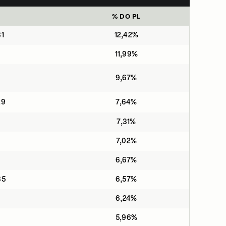
% DO PL
31
12,42%
11,99%
9,67%
29
7,64%
7,31%
7,02%
6,67%
35
6,57%
6,24%
5,96%