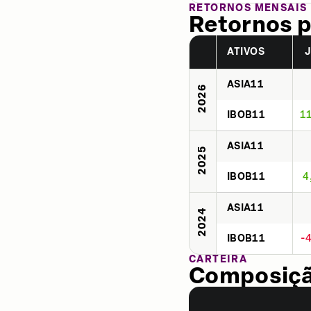
RETORNOS MENSAIS
Retornos p
ATIVOS
ASIA11
2026
IBOB11
1
ASIA11
2025
IBOB11
4
ASIA11
2024
IBOB11
-
CARTEIRA
Composição