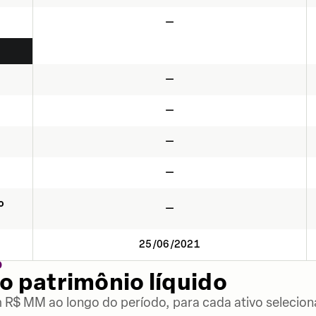
—
—
—
—
—
o
—
25/06/2021
O
o patrimônio líquido
m R$ MM ao longo do período, para cada ativo selecion