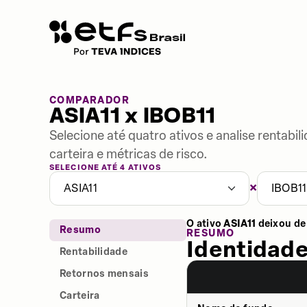
COMPARADOR
ASIA11 x IBOB11
Selecione até quatro ativos e analise rentabi
carteira e métricas de risco.
SELECIONE ATÉ 4 ATIVOS
×
ASIA11
IBOB11
O ativo
ASIA11
deixou de
Resumo
RESUMO
Identidade
Rentabilidade
Retornos mensais
Carteira