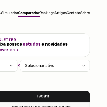
Simulador
Comparador
Rankings
Artigos
Contato
Sobre
SLETTER
ba nossos
estudos
e novidades
rever-se
×
Selecionar ativo
IBOB11