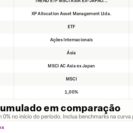
TREND ETF MSCI ASIA EX-JAPÃO...
XP Allocation Asset Management Ltda.
ETF
Ações Internacionais
Ásia
MSCI AC Asia ex Japan
MSCI
1,00%
cumulado em comparação
 0% no início do período. Inclua benchmarks na curva
KS