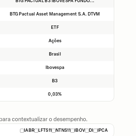
BTG PACTUAL B3 IBOVESPA FUNDO...
BTG Pactual Asset Management S.A. DTVM
ETF
Ações
Brasil
Ibovespa
B3
0,03%
 para contextualizar o desempenho.
IABR
LFTS11
NTNS11
IBOV
DI
IPCA