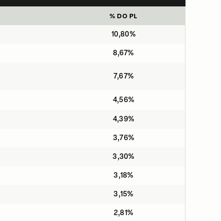
% DO PL
10,80%
8,67%
7,67%
4,56%
4,39%
3,76%
3,30%
3,18%
3,15%
2,81%