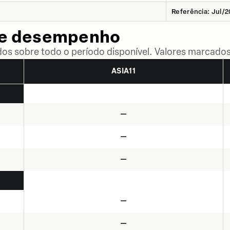
Referência: Jul/
de desempenho
dos sobre todo o período disponível. Valores marcados
ASIA11
—
—
—
—
—