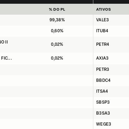
% DO PL
ATIVOS
99,38%
VALE3
0,60%
ITUB4
O II
0,02%
PETR4
 FIC...
0,02%
AXIA3
PETR3
BBDC4
ITSA4
SBSP3
B3SA3
WEGE3