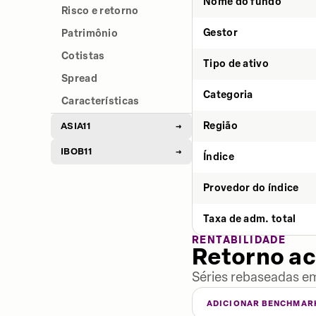
Nome do fundo
Risco e retorno
Gestor
Patrimônio
Cotistas
Tipo de ativo
Spread
Categoria
Características
Região
ASIA11
→
IBOB11
→
Índice
Provedor do índice
Taxa de adm. total
RENTABILIDADE
Retorno a
Séries rebaseadas em
ADICIONAR BENCHMAR