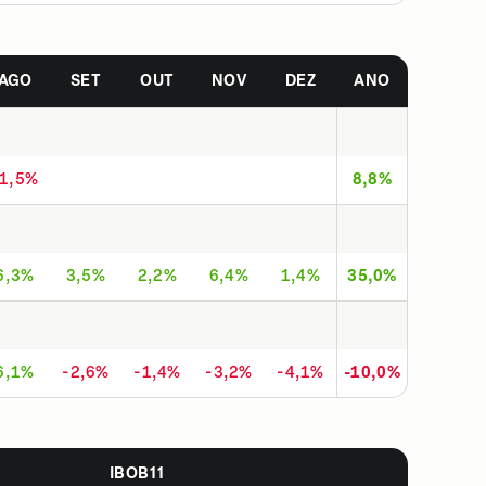
AGO
SET
OUT
NOV
DEZ
ANO
-1,5%
8,8%
6,3%
3,5%
2,2%
6,4%
1,4%
35,0%
6,1%
-2,6%
-1,4%
-3,2%
-4,1%
-10,0%
IBOB11