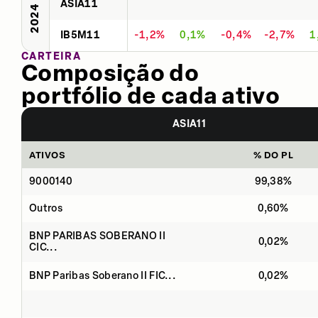
ASIA11
2024
IB5M11
-1,2%
0,1%
-0,4%
-2,7%
1
CARTEIRA
Composição do
portfólio de cada ativo
ASIA11
ATIVOS
% DO PL
9000140
99,38%
Outros
0,60%
BNP PARIBAS SOBERANO II
0,02%
CIC...
BNP Paribas Soberano II FIC...
0,02%