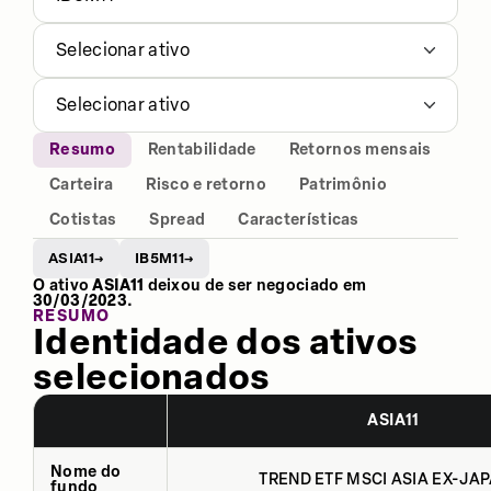
Selecionar ativo
Selecionar ativo
Resumo
Rentabilidade
Retornos mensais
Carteira
Risco e retorno
Patrimônio
Cotistas
Spread
Características
ASIA11
IB5M11
→
→
O ativo
ASIA11
deixou de ser negociado em
30/03/2023
.
RESUMO
Identidade dos ativos
selecionados
ASIA11
Nome do
TREND ETF MSCI ASIA EX-JAP
fundo