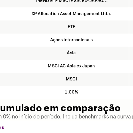
TREND ETF MSCI ASIA EX-JAPÃO...
XP Allocation Asset Management Ltda.
ETF
Ações Internacionais
Ásia
MSCI AC Asia ex Japan
MSCI
1,00%
cumulado em comparação
 0% no início do período. Inclua benchmarks na curva
KS