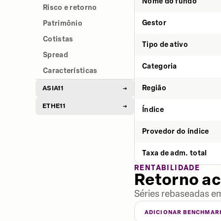
Nome do fundo
Risco e retorno
Gestor
Patrimônio
Cotistas
Tipo de ativo
Spread
Categoria
Características
Região
ASIA11
→
ETHE11
→
Índice
Provedor do índice
Taxa de adm. total
RENTABILIDADE
Retorno a
Séries rebaseadas em
ADICIONAR BENCHMAR