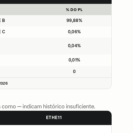
% DO PL
E B
99,88%
E C
0,06%
0,04%
0,01%
0
2026
 como — indicam histórico insuficiente.
ETHE11