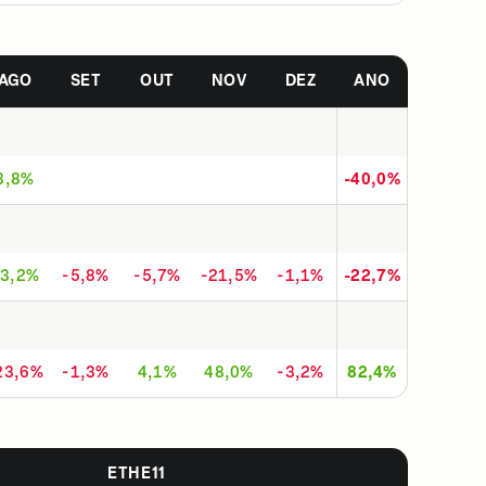
AGO
SET
OUT
NOV
DEZ
ANO
3,8%
-40,0%
3,2%
-5,8%
-5,7%
-21,5%
-1,1%
-22,7%
23,6%
-1,3%
4,1%
48,0%
-3,2%
82,4%
ETHE11