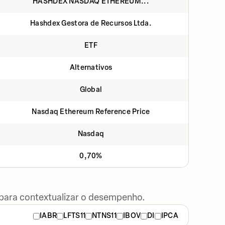
HASHDEX NASDAQ ETHEREUM...
Hashdex Gestora de Recursos Ltda.
ETF
Alternativos
Global
Nasdaq Ethereum Reference Price
Nasdaq
0,70%
 para contextualizar o desempenho.
IABR
LFTS11
NTNS11
IBOV
DI
IPCA