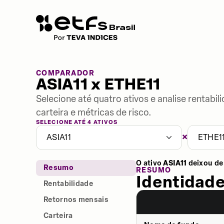
COMPARADOR
ASIA11 x ETHE11
Selecione até quatro ativos e analise rentabi
carteira e métricas de risco.
SELECIONE ATÉ 4 ATIVOS
×
ASIA11
ETHE1
O ativo
ASIA11
deixou de
Resumo
RESUMO
Identidade
Rentabilidade
Retornos mensais
Carteira