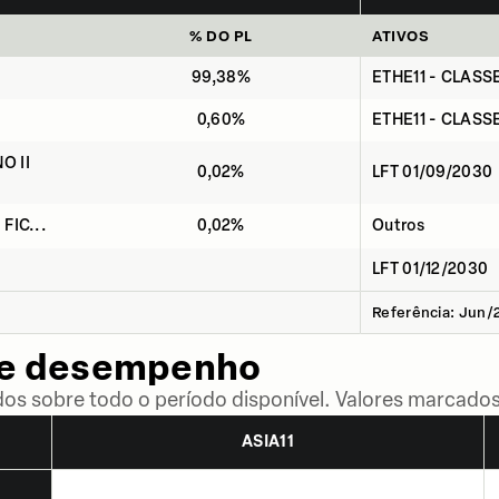
% DO PL
ATIVOS
99,38%
ETHE11 - CLASS
0,60%
ETHE11 - CLASS
O II
0,02%
LFT 01/09/2030
 FIC...
0,02%
Outros
LFT 01/12/2030
Referência: Jun/
de desempenho
dos sobre todo o período disponível. Valores marcados
ASIA11