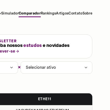
Simulador
Comparador
Rankings
Artigos
Contato
Sobre
SLETTER
ba nossos
estudos
e novidades
rever-se
×
Selecionar ativo
ETHE11