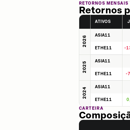
RETORNOS MENSAIS
Retornos p
ATIVOS
ASIA11
2026
ETHE11
-1
ASIA11
2025
ETHE11
-
ASIA11
2024
ETHE11
0
CARTEIRA
Composição