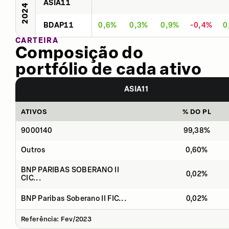
ASIA11
2024
BDAP11
0,6%
0,3%
0,9%
-0,4%
0
CARTEIRA
Composição do
portfólio de cada ativo
ASIA11
ATIVOS
% DO PL
9000140
99,38%
Outros
0,60%
BNP PARIBAS SOBERANO II
0,02%
CIC...
BNP Paribas Soberano II FIC...
0,02%
Referência: Fev/2023