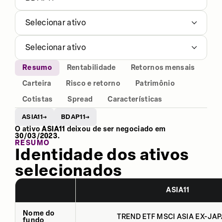
Selecionar ativo
Selecionar ativo
Resumo
Rentabilidade
Retornos mensais
Carteira
Risco e retorno
Patrimônio
Cotistas
Spread
Características
ASIA11
BDAP11
→
→
O ativo
ASIA11
deixou de ser negociado em
30/03/2023
.
RESUMO
Identidade dos ativos
selecionados
ASIA11
Nome do
TREND ETF MSCI ASIA EX-JAP
fundo