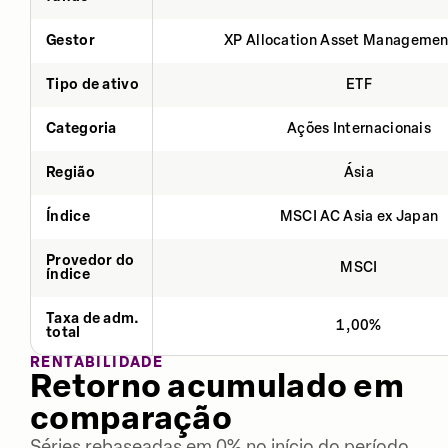
Gestor
XP Allocation Asset Managemen
Tipo de ativo
ETF
Categoria
Ações Internacionais
Região
Ásia
Índice
MSCI AC Asia ex Japan
Provedor do
MSCI
índice
Taxa de adm.
1,00%
total
RENTABILIDADE
Retorno acumulado em
comparação
Séries rebaseadas em 0% no início do período.