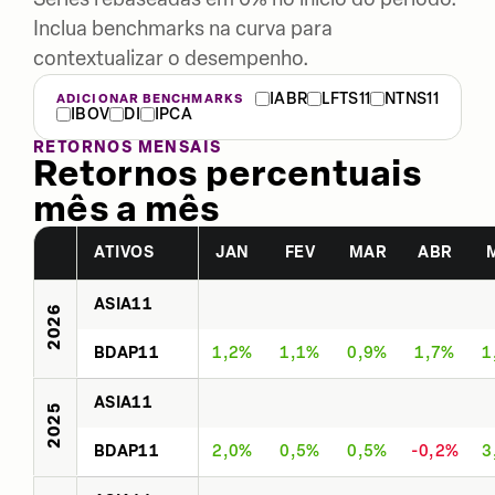
Inclua benchmarks na curva para
contextualizar o desempenho.
IABR
LFTS11
NTNS11
ADICIONAR BENCHMARKS
IBOV
DI
IPCA
RETORNOS MENSAIS
Retornos percentuais
mês a mês
ATIVOS
JAN
FEV
MAR
ABR
ASIA11
2026
BDAP11
1,2%
1,1%
0,9%
1,7%
1
ASIA11
2025
BDAP11
2,0%
0,5%
0,5%
-0,2%
3