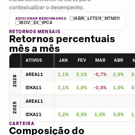
contextualizar o desempenho.
IABR
LFTS11
NTNS11
ADICIONAR BENCHMARKS
IBOV
DI
IPCA
RETORNOS MENSAIS
Retornos percentuais
mês a mês
ATIVOS
JAN
FEV
MAR
ABR
AREA11
1,1%
2,1%
-0,7%
2,0%
0
2026
IDKA11
2,1%
1,0%
-0,8%
1,0%
0
AREA11
2025
IDKA11
3,2%
0,5%
1,5%
3,6%
1
CARTEIRA
Composição do