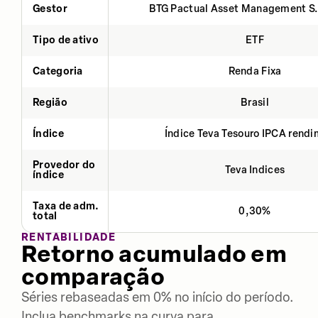
Gestor
BTG Pactual Asset Management S
Tipo de ativo
ETF
Categoria
Renda Fixa
Região
Brasil
Índice
Índice Teva Tesouro IPCA rend
Provedor do
Teva Indices
índice
Taxa de adm.
0,30%
total
RENTABILIDADE
Retorno acumulado em
comparação
Séries rebaseadas em 0% no início do período.
Inclua benchmarks na curva para