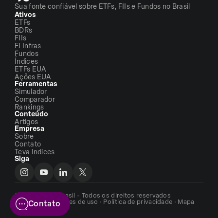
Sua fonte confiável sobre ETFs, FIIs e Fundos no Brasil
Ativos
ETFs
BDRs
FIIs
FI Infras
Fundos
Índices
ETFs EUA
Ações EUA
Ferramentas
Simulador
Comparador
Rankings
Conteúdo
Artigos
Empresa
Sobre
Contato
Teva Indices
Siga
©2026 - ETFs Brasil - Todos os direitos reservados
Termos e condições de uso
·
Política de privacidade
·
Mapa
Contato
do site