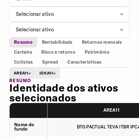
Selecionar ativo
Selecionar ativo
Resumo
Rentabilidade
Retornos mensais
Carteira
Risco e retorno
Patrimônio
Cotistas
Spread
Características
AREA11
IDKA11
→
→
RESUMO
Identidade dos ativos
selecionados
AREA11
Nome do
BTG PACTUAL TEVA ITBR IPCA
fundo