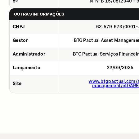
5º
NTN-B 15/08/2040 - 
OUTRAS INFORMAÇÕES
CNPJ
62.579.973/0001-
Gestor
BTG Pactual Asset Manageme
Administrador
BTG Pactual Serviços Financei
Lançamento
22/09/2025
www.btgpactual.com/a
Site
management/etf/AR