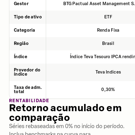
Gestor
BTG Pactual Asset Management S
Tipo de ativo
ETF
Categoria
Renda Fixa
Região
Brasil
Índice
Índice Teva Tesouro IPCA rend
Provedor do
Teva Indices
índice
Taxa de adm.
0,30%
total
RENTABILIDADE
Retorno acumulado em
comparação
Séries rebaseadas em 0% no início do período.
Inclua benchmarks na curva para