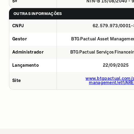
5º
NTN-B 15/08/2040 - 
OUTRAS INFORMAÇÕES
CNPJ
62.579.973/0001-
Gestor
BTG Pactual Asset Manageme
Administrador
BTG Pactual Serviços Financei
Lançamento
22/09/2025
www.btgpactual.com/a
Site
management/etf/AR