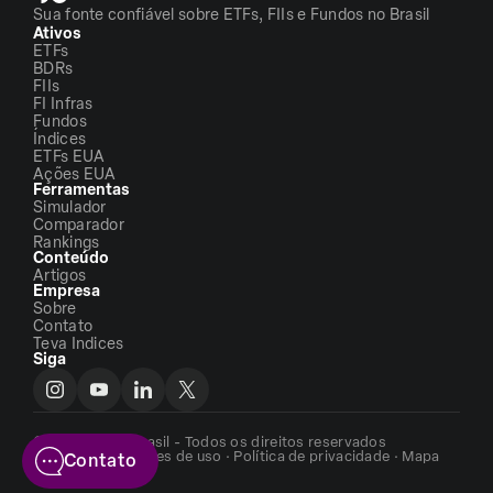
Sua fonte confiável sobre ETFs, FIIs e Fundos no Brasil
Ativos
ETFs
BDRs
FIIs
FI Infras
Fundos
Índices
ETFs EUA
Ações EUA
Ferramentas
Simulador
Comparador
Rankings
Conteúdo
Artigos
Empresa
Sobre
Contato
Teva Indices
Siga
©2026 - ETFs Brasil - Todos os direitos reservados
Termos e condições de uso
·
Política de privacidade
·
Mapa
Contato
do site