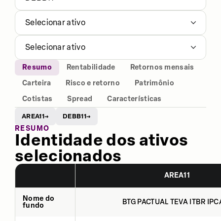
Selecionar ativo
Selecionar ativo
Resumo
Rentabilidade
Retornos mensais
Carteira
Risco e retorno
Patrimônio
Cotistas
Spread
Características
AREA11
DEBB11
→
→
RESUMO
Identidade dos ativos
selecionados
AREA11
Nome do
BTG PACTUAL TEVA ITBR IPCA
fundo