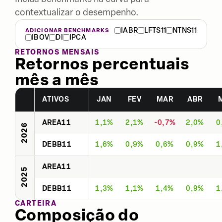
contextualizar o desempenho.
IABR
LFTS11
NTNS11
ADICIONAR BENCHMARKS
IBOV
DI
IPCA
RETORNOS MENSAIS
Retornos percentuais
mês a mês
ATIVOS
JAN
FEV
MAR
ABR
AREA11
1,1%
2,1%
-0,7%
2,0%
0
2026
DEBB11
1,6%
0,9%
0,6%
0,9%
1
AREA11
2025
DEBB11
1,3%
1,1%
1,4%
0,9%
1
CARTEIRA
Composição do