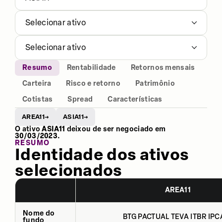
Selecionar ativo
Selecionar ativo
Resumo
Rentabilidade
Retornos mensais
Carteira
Risco e retorno
Patrimônio
Cotistas
Spread
Características
AREA11
ASIA11
→
→
O ativo
ASIA11
deixou de ser negociado em
30/03/2023
.
RESUMO
Identidade dos ativos
selecionados
AREA11
Nome do
BTG PACTUAL TEVA ITBR IPCA
fundo