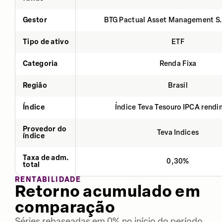
Gestor
BTG Pactual Asset Management S
Tipo de ativo
ETF
Categoria
Renda Fixa
Região
Brasil
Índice
Índice Teva Tesouro IPCA rend
Provedor do
Teva Indices
índice
Taxa de adm.
0,30%
total
RENTABILIDADE
Retorno acumulado em
comparação
Séries rebaseadas em 0% no início do período.