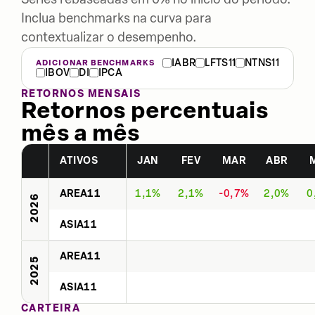
Inclua benchmarks na curva para
contextualizar o desempenho.
IABR
LFTS11
NTNS11
ADICIONAR BENCHMARKS
IBOV
DI
IPCA
RETORNOS MENSAIS
Retornos percentuais
mês a mês
ATIVOS
JAN
FEV
MAR
ABR
AREA11
1,1%
2,1%
-0,7%
2,0%
0
2026
ASIA11
AREA11
2025
ASIA11
CARTEIRA