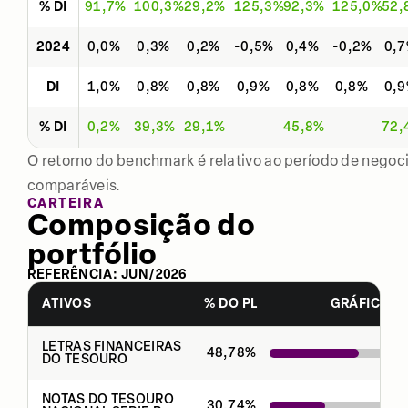
% DI
91,7%
100,3%
29,2%
125,3%
92,3%
125,0%
52,
2024
0,0%
0,3%
0,2%
-0,5%
0,4%
-0,2%
0,
DI
1,0%
0,8%
0,8%
0,9%
0,8%
0,8%
0,
% DI
0,2%
39,3%
29,1%
45,8%
72,
O retorno do benchmark é relativo ao período de negoci
comparáveis.
CARTEIRA
Composição do
portfólio
REFERÊNCIA:
JUN
/
2026
ATIVOS
% DO PL
GRÁFICO
LETRAS FINANCEIRAS
48,78
%
DO TESOURO
NOTAS DO TESOURO
30,74
%