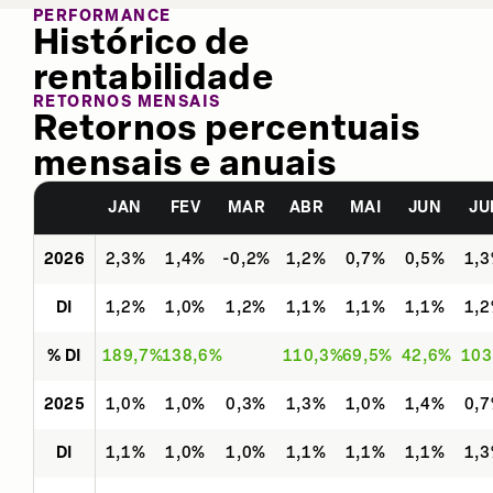
PERFORMANCE
Histórico de
rentabilidade
RETORNOS MENSAIS
Retornos percentuais
mensais e anuais
JAN
FEV
MAR
ABR
MAI
JUN
JU
2026
2,3%
1,4%
-0,2%
1,2%
0,7%
0,5%
1,
DI
1,2%
1,0%
1,2%
1,1%
1,1%
1,1%
1,
% DI
189,7%
138,6%
110,3%
69,5%
42,6%
103
2025
1,0%
1,0%
0,3%
1,3%
1,0%
1,4%
0,
DI
1,1%
1,0%
1,0%
1,1%
1,1%
1,1%
1,