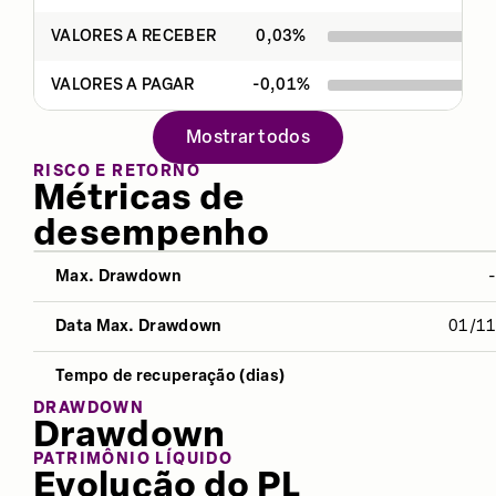
VALORES A RECEBER
0,03
%
VALORES A PAGAR
-0,01
%
Mostrar todos
RISCO E RETORNO
Métricas de
desempenho
Max. Drawdown
NO ANO
12 MESES
ÚLTIMOS 
Data Max. Drawdown
01/1
Desvio Padrão
2,16%
2,08%
2,08
Tempo de recuperação (dias)
Índice Sharpe
-0,62
-0,28
-1,3
DRAWDOWN
Drawdown
Retorno
7,57%
13,87%
33,4
PATRIMÔNIO LÍQUIDO
Evolução do PL