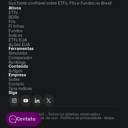
Sua fonte confiável sobre ETFs, FIIs e Fundos no Brasil
Ativos
ETFs
BDRs
FIIs
FI Infras
Fundos
Índices
ETFs EUA
Ações EUA
Ferramentas
Simulador
Comparador
Rankings
Conteúdo
Artigos
Empresa
Sobre
Contato
Teva Indices
Siga
©2026 - ETFs Brasil - Todos os direitos reservados
Termos e condições de uso
·
Política de privacidade
·
Mapa
Contato
do site