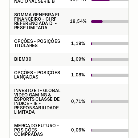
NACIONAL SERIE B
SOMMA GENEBRA FI
FINANCEIRO - CI RF
18,54
%
REFERENCIADA DI -
RESP LIMITADA
OPÇÕES - POSIÇÕES
1,19
%
TITULARES
BIEM39
1,09
%
OPÇÕES - POSIÇÕES
1,08
%
LANÇADAS
INVESTO ETF GLOBAL
VIDEO GAMING &
ESPORTS CLASSE DE
0,71
%
ÍNDICE - IE -
RESPONSABILIDADE
LIMITADA
MERCADO FUTURO -
POSIÇÕES
0,06
%
COMPRADAS