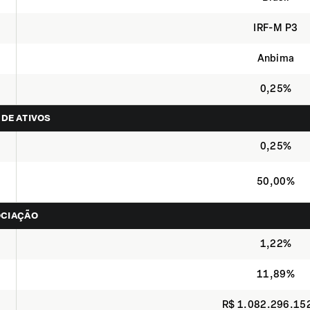
IRF-M P3
Anbima
0,25%
 DE ATIVOS
0,25%
50,00%
OCIAÇÃO
1,22%
11,89%
R$ 1.082.296.15