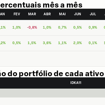
ercentuais mês a mês
JAN
FEV
MAR
ABR
MAI
JUN
JUL
,1%
1,0%
-0,8%
1,0%
0,7%
0,5%
0,9%
,2%
0,5%
1,5%
3,6%
1,1%
2,0%
0,1%
 do portfólio de cada ativo
IDKA11