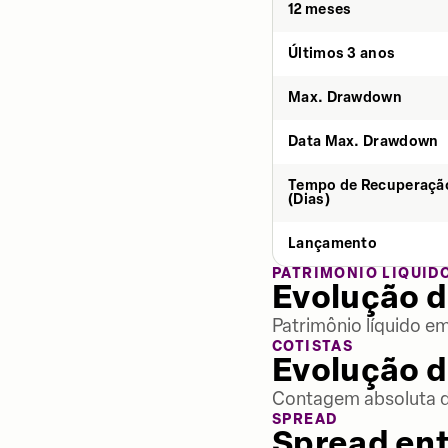
12 meses
Últimos 3 anos
Max. Drawdown
Data Max. Drawdown
Tempo de Recuperaçã
(Dias)
Lançamento
PATRIMÔNIO LÍQUID
Evolução d
Patrimônio líquido e
COTISTAS
Evolução d
Contagem absoluta de
SPREAD
Spread ent