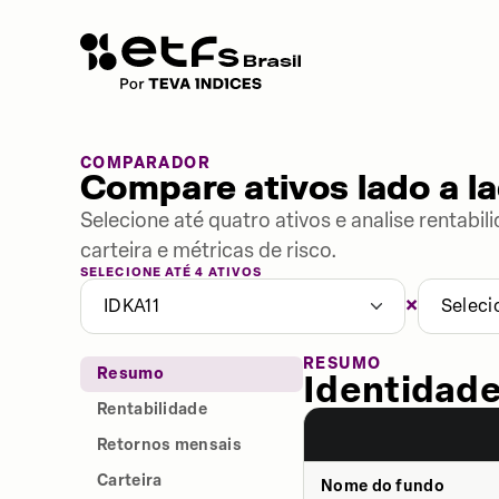
COMPARADOR
Compare ativos lado a l
Selecione até quatro ativos e analise rentabi
carteira e métricas de risco.
SELECIONE ATÉ 4 ATIVOS
×
IDKA11
Seleci
RESUMO
Resumo
Identidade
Rentabilidade
Retornos mensais
Carteira
Nome do fundo