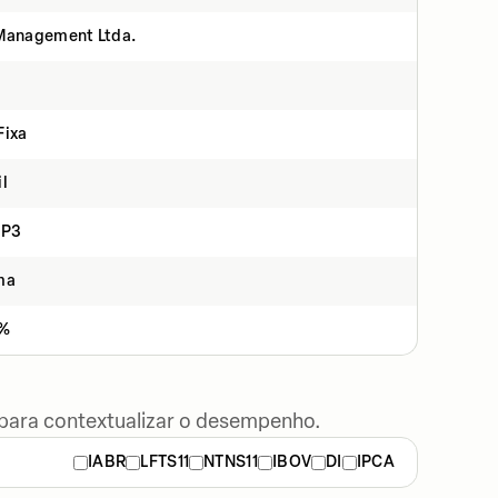
 Management Ltda.
Fixa
il
 P3
ma
5%
 para contextualizar o desempenho.
IABR
LFTS11
NTNS11
IBOV
DI
IPCA