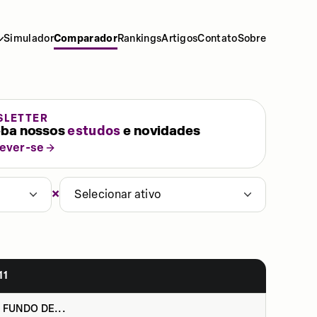
Simulador
Comparador
Rankings
Artigos
Contato
Sobre
SLETTER
ba nossos
estudos
e novidades
rever-se
×
Selecionar ativo
11
 FUNDO DE...