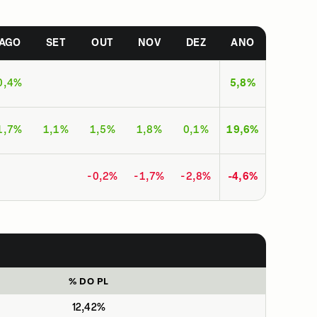
AGO
SET
OUT
NOV
DEZ
ANO
0,4%
5,8%
1,7%
1,1%
1,5%
1,8%
0,1%
19,6%
-0,2%
-1,7%
-2,8%
-4,6%
% DO PL
12,42%