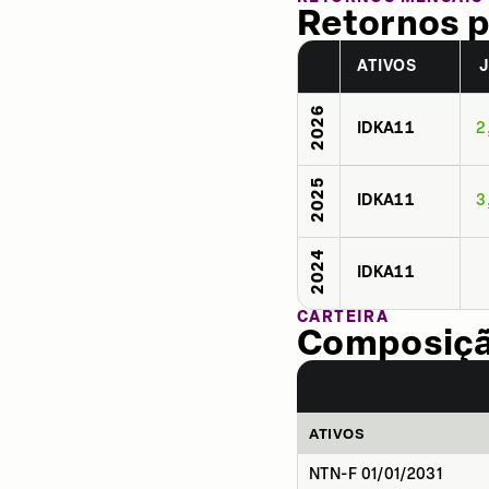
Retornos p
ATIVOS
2026
IDKA11
2
2025
IDKA11
3
2024
IDKA11
CARTEIRA
Composição
ATIVOS
NTN-F 01/01/2031