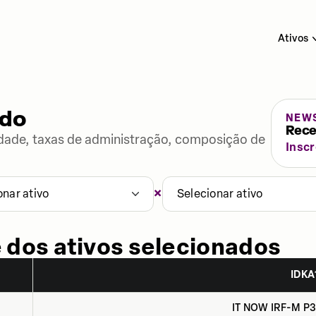
Ativos
ado
NEW
Rece
lidade, taxas de administração, composição de
Insc
×
onar ativo
Selecionar ativo
 dos ativos selecionados
IDKA
IT NOW IRF-M P3