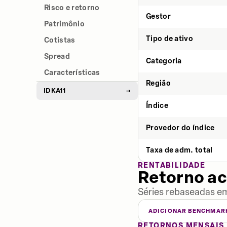
Risco e retorno
Gestor
Patrimônio
Tipo de ativo
Cotistas
Spread
Categoria
Características
Região
IDKA11
→
Índice
Provedor do índice
Taxa de adm. total
RENTABILIDADE
Retorno a
Séries rebaseadas em
ADICIONAR BENCHMAR
RETORNOS MENSAIS