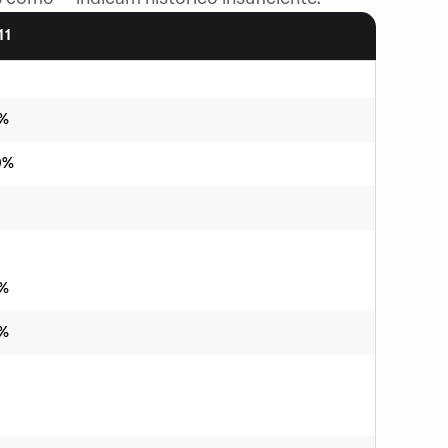
11
8%
9%
6%
9%