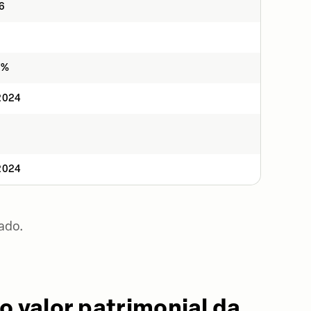
6
7%
2024
2024
ado.
o valor patrimonial da