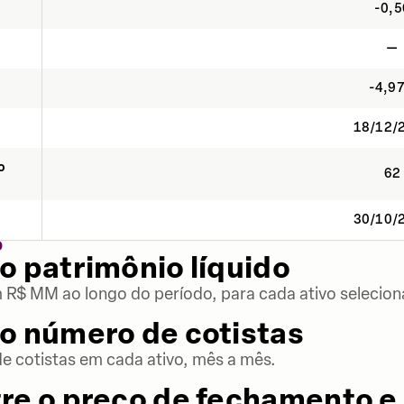
-0,5
—
-4,9
18/12/
o
62
30/10/
O
o patrimônio líquido
m R$ MM ao longo do período, para cada ativo selecion
o número de cotistas
 cotistas em cada ativo, mês a mês.
re o preço de fechamento e 