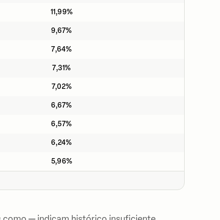
11,99%
9,67%
7,64%
7,31%
7,02%
6,67%
6,57%
6,24%
5,96%
 como — indicam histórico insuficiente.