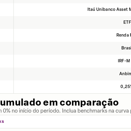
Itaú Unibanco Asset
ETF
Renda 
Bras
IRF-M
Anbi
0,2
cumulado em comparação
 0% no início do período. Inclua benchmarks na curva
KS