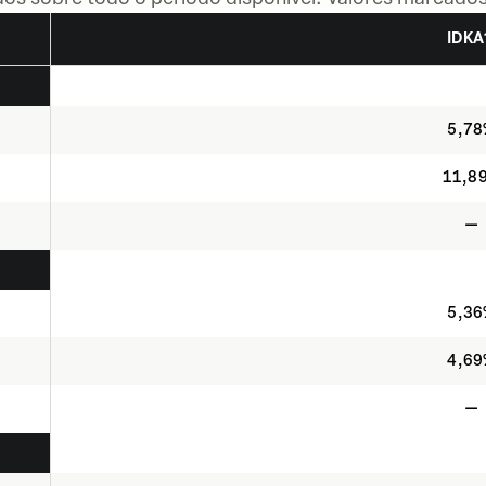
IDKA
5,7
11,8
—
5,3
4,6
—