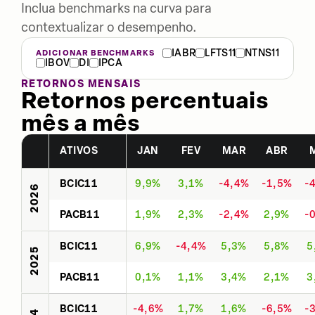
Inclua benchmarks na curva para
contextualizar o desempenho.
IABR
LFTS11
NTNS11
ADICIONAR BENCHMARKS
IBOV
DI
IPCA
RETORNOS MENSAIS
Retornos percentuais
mês a mês
ATIVOS
JAN
FEV
MAR
ABR
BCIC11
9,9%
3,1%
-4,4%
-1,5%
-
2026
PACB11
1,9%
2,3%
-2,4%
2,9%
-
BCIC11
6,9%
-4,4%
5,3%
5,8%
5
2025
PACB11
0,1%
1,1%
3,4%
2,1%
3
BCIC11
-4,6%
1,7%
1,6%
-6,5%
-