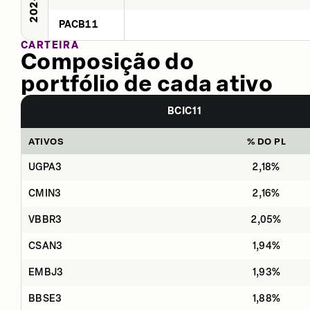
2024
PACB11
CARTEIRA
Composição do
portfólio de cada ativo
BCIC11
ATIVOS
% DO PL
UGPA3
2,18%
CMIN3
2,16%
VBBR3
2,05%
CSAN3
1,94%
EMBJ3
1,93%
BBSE3
1,88%