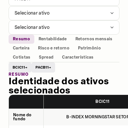
Selecionar ativo
Selecionar ativo
Resumo
Rentabilidade
Retornos mensais
Carteira
Risco e retorno
Patrimônio
Cotistas
Spread
Características
BCIC11
PACB11
→
→
RESUMO
Identidade dos ativos
selecionados
BCIC11
Nome do
B-INDEX MORNINGSTAR SETOR
fundo