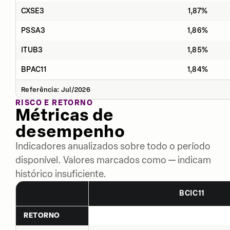
CXSE3
1,87%
PSSA3
1,86%
ITUB3
1,85%
BPAC11
1,84%
Referência: Jul/2026
RISCO E RETORNO
Métricas de
desempenho
Indicadores anualizados sobre todo o período
disponível. Valores marcados como — indicam
histórico insuficiente.
BCIC11
RETORNO