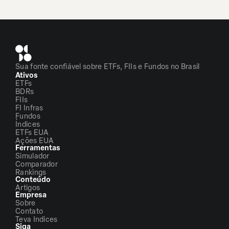
Sua fonte confiável sobre ETFs, FIIs e Fundos no Brasil
Ativos
ETFs
BDRs
FIIs
FI Infras
Fundos
Índices
ETFs EUA
Ações EUA
Ferramentas
Simulador
Comparador
Rankings
Conteúdo
Artigos
Empresa
Sobre
Contato
Teva Indices
Siga