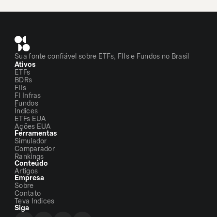
Sua fonte confiável sobre ETFs, FIIs e Fundos no Brasil
Ativos
ETFs
BDRs
FIIs
FI Infras
Fundos
Índices
ETFs EUA
Ações EUA
Ferramentas
Simulador
Comparador
Rankings
Conteúdo
Artigos
Empresa
Sobre
Contato
Teva Indices
Siga