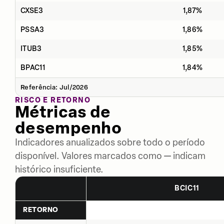
CXSE3
1,87%
PSSA3
1,86%
ITUB3
1,85%
BPAC11
1,84%
Referência: Jul/2026
RISCO E RETORNO
Métricas de
desempenho
Indicadores anualizados sobre todo o período
disponível. Valores marcados como — indicam
histórico insuficiente.
BCIC11
RETORNO