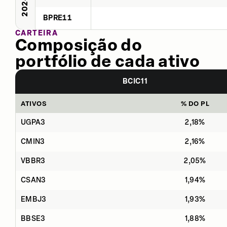
2024
BPRE11
CARTEIRA
Composição do
portfólio de cada ativo
BCIC11
ATIVOS
% DO PL
UGPA3
2,18%
CMIN3
2,16%
VBBR3
2,05%
CSAN3
1,94%
EMBJ3
1,93%
BBSE3
1,88%