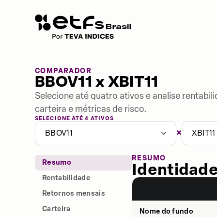
COMPARADOR
BBOV11 x XBIT11
Selecione até quatro ativos e analise rentabi
carteira e métricas de risco.
SELECIONE ATÉ 4 ATIVOS
×
BBOV11
XBIT11
RESUMO
Resumo
Identidade
Rentabilidade
Retornos mensais
Carteira
Nome do fundo