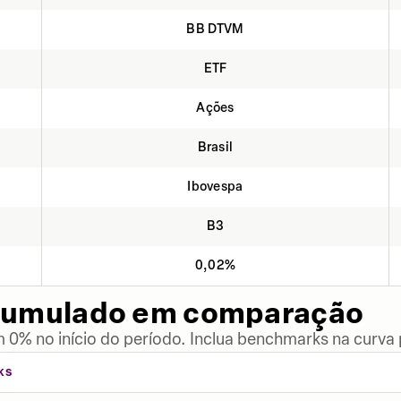
BB DTVM
ETF
Ações
Brasil
Ibovespa
B3
0,02%
cumulado em comparação
 0% no início do período. Inclua benchmarks na curva
KS