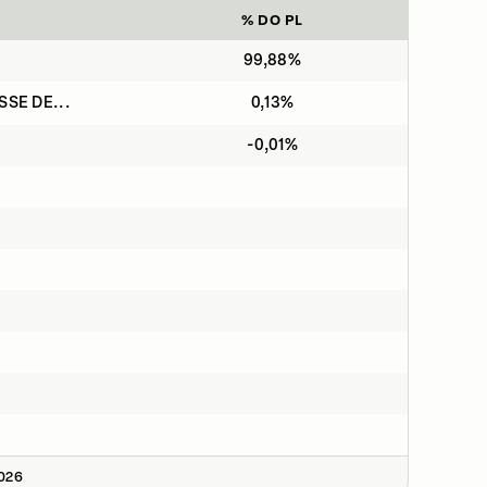
% DO PL
99,88%
SSE DE...
0,13%
-0,01%
2026