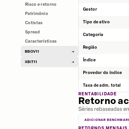
Risco e retorno
Gestor
Patrimônio
Tipo de ativo
Cotistas
Spread
Categoria
Características
Região
BBOV11
→
Índice
XBIT11
→
Provedor do índice
Taxa de adm. total
RENTABILIDADE
Retorno a
Séries rebaseadas em
ADICIONAR BENCHMAR
RETORNOS MENSAIS