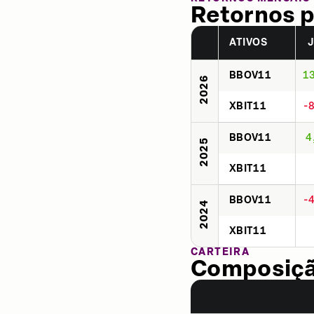
Retornos p
ATIVOS
BBOV11
1
2026
XBIT11
-
BBOV11
4
2025
XBIT11
BBOV11
-
2024
XBIT11
CARTEIRA
Composição