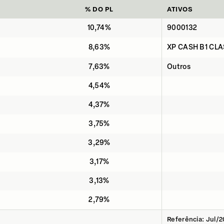
% DO PL
ATIVOS
10,74%
9000132
8,63%
XP CASH B1 CLA
7,63%
Outros
4,54%
4,37%
3,75%
3,29%
3,17%
3,13%
2,79%
Referência: Jul/