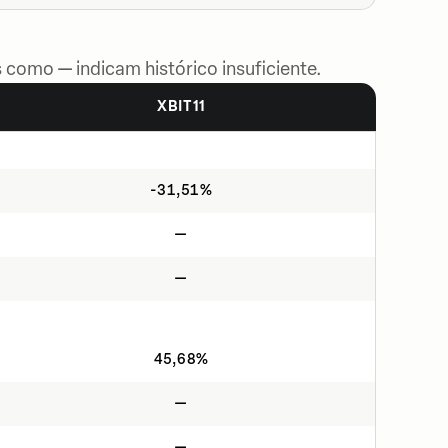
 como — indicam histórico insuficiente.
XBIT11
-31,51%
—
—
45,68%
—
—