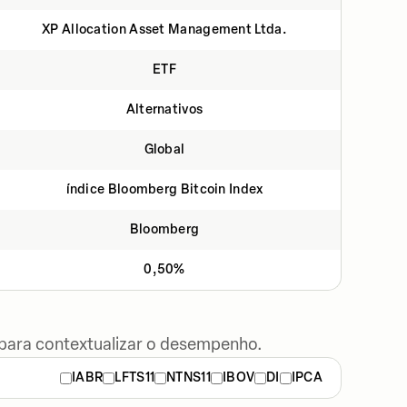
XP Allocation Asset Management Ltda.
ETF
Alternativos
Global
índice Bloomberg Bitcoin Index
Bloomberg
0,50%
 para contextualizar o desempenho.
IABR
LFTS11
NTNS11
IBOV
DI
IPCA