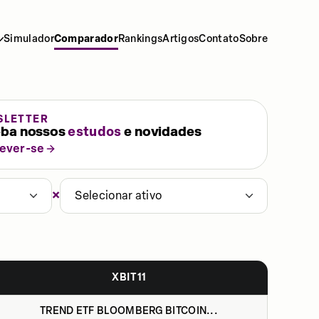
Simulador
Comparador
Rankings
Artigos
Contato
Sobre
SLETTER
ba nossos
estudos
e novidades
rever-se
×
Selecionar ativo
XBIT11
TREND ETF BLOOMBERG BITCOIN...