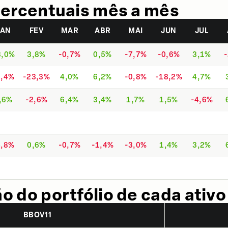
ercentuais mês a mês
JAN
FEV
MAR
ABR
MAI
JUN
JUL
3,0%
3,8%
-0,7%
0,5%
-7,7%
-0,6%
3,1%
8,4%
-23,3%
4,0%
6,2%
-0,8%
-18,2%
4,7%
,6%
-2,6%
6,4%
3,4%
1,7%
1,5%
-4,6%
4,8%
0,6%
-0,7%
-1,4%
-3,0%
1,4%
3,2%
 do portfólio de cada ativo
BBOV11