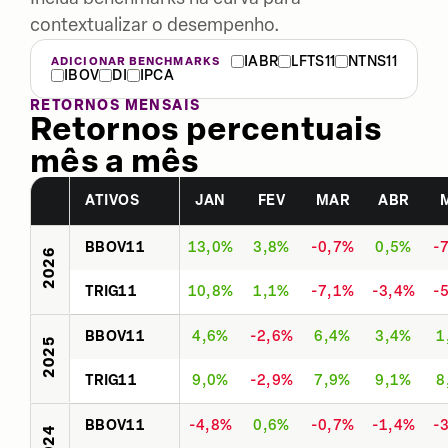
contextualizar o desempenho.
IABR
LFTS11
NTNS11
ADICIONAR BENCHMARKS
IBOV
DI
IPCA
RETORNOS MENSAIS
Retornos percentuais
mês a mês
ATIVOS
JAN
FEV
MAR
ABR
BBOV11
13,0%
3,8%
-0,7%
0,5%
-
2026
TRIG11
10,8%
1,1%
-7,1%
-3,4%
-
BBOV11
4,6%
-2,6%
6,4%
3,4%
1
2025
TRIG11
9,0%
-2,9%
7,9%
9,1%
8
BBOV11
-4,8%
0,6%
-0,7%
-1,4%
-
2024