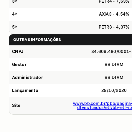
3º
PETR4 - 7,63%
4º
AXIA3 - 4,54%
5º
PETR3 - 4,37%
OUTRAS INFORMAÇÕES
CNPJ
34.606.480/0001-
Gestor
BB DTVM
Administrador
BB DTVM
Lançamento
28/10/2020
www.bb.com.br/pbb/pagina-
Site
dtvm/fundos/etf/bb-etf-i