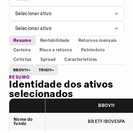
Selecionar ativo
Selecionar ativo
Resumo
Rentabilidade
Retornos mensais
Carteira
Risco e retorno
Patrimônio
Cotistas
Spread
Características
BBOV11
TRIG11
→
→
RESUMO
Identidade dos ativos
selecionados
BBOV11
Nome do
BB ETF IBOVESPA
fundo