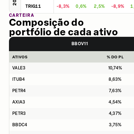
TRIG11
-8,3%
0,6%
2,5%
-8,9%
1
CARTEIRA
Composição do
portfólio de cada ativo
BBOV11
ATIVOS
% DO PL
VALE3
10,74%
ITUB4
8,63%
PETR4
7,63%
AXIA3
4,54%
PETR3
4,37%
BBDC4
3,75%