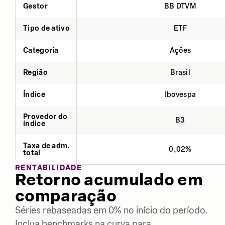
Gestor
BB DTVM
Tipo de ativo
ETF
Categoria
Ações
Região
Brasil
Índice
Ibovespa
Provedor do
B3
índice
Taxa de adm.
0,02%
total
RENTABILIDADE
Retorno acumulado em
comparação
Séries rebaseadas em 0% no início do período.
Inclua benchmarks na curva para