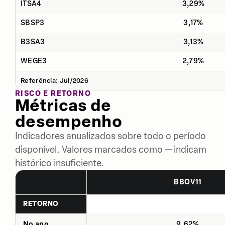
ITSA4
3,29%
SBSP3
3,17%
B3SA3
3,13%
WEGE3
2,79%
Referência: Jul/2026
RISCO E RETORNO
Métricas de
desempenho
Indicadores anualizados sobre todo o período
disponível. Valores marcados como — indicam
histórico insuficiente.
BBOV11
RETORNO
No ano
9,62%