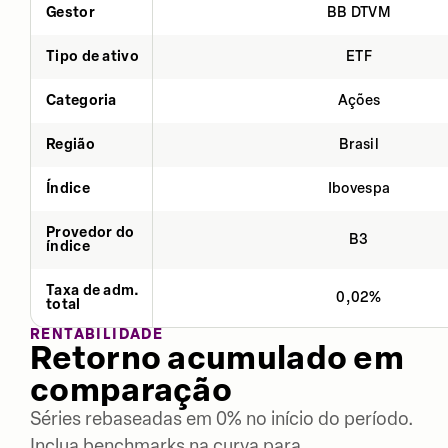
Gestor
BB DTVM
Tipo de ativo
ETF
Categoria
Ações
Região
Brasil
Índice
Ibovespa
Provedor do
B3
índice
Taxa de adm.
0,02%
total
RENTABILIDADE
Retorno acumulado em
comparação
Séries rebaseadas em 0% no início do período.
Inclua benchmarks na curva para