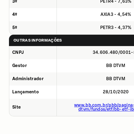
3º
PETR4 - 7,63%
4º
AXIA3 - 4,54%
5º
PETR3 - 4,37%
OUTRAS INFORMAÇÕES
CNPJ
34.606.480/0001-
Gestor
BB DTVM
Administrador
BB DTVM
Lançamento
28/10/2020
www.bb.com.br/pbb/pagina-
Site
dtvm/fundos/etf/bb-etf-i