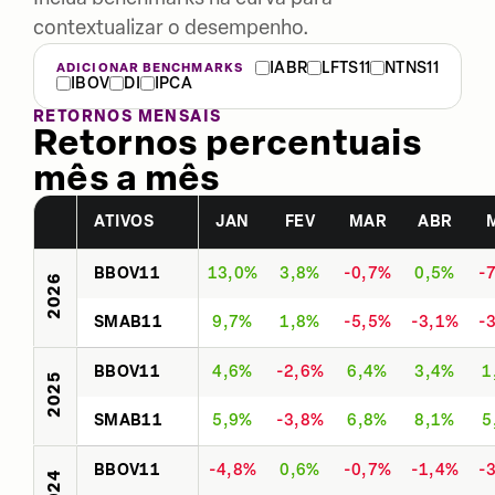
contextualizar o desempenho.
IABR
LFTS11
NTNS11
ADICIONAR BENCHMARKS
IBOV
DI
IPCA
RETORNOS MENSAIS
Retornos percentuais
mês a mês
ATIVOS
JAN
FEV
MAR
ABR
BBOV11
13,0%
3,8%
-0,7%
0,5%
-
2026
SMAB11
9,7%
1,8%
-5,5%
-3,1%
-
BBOV11
4,6%
-2,6%
6,4%
3,4%
1
2025
SMAB11
5,9%
-3,8%
6,8%
8,1%
5
BBOV11
-4,8%
0,6%
-0,7%
-1,4%
-
2024