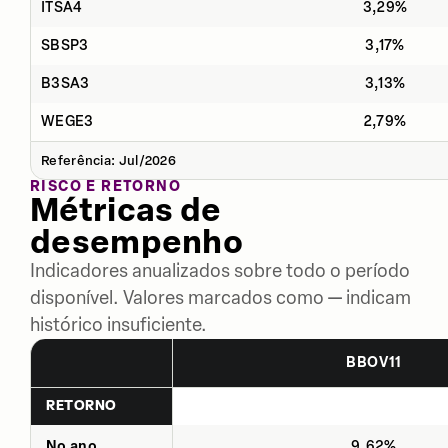
ITSA4
3,29%
SBSP3
3,17%
B3SA3
3,13%
WEGE3
2,79%
Referência: Jul/2026
RISCO E RETORNO
Métricas de
desempenho
Indicadores anualizados sobre todo o período
disponível. Valores marcados como — indicam
histórico insuficiente.
BBOV11
RETORNO
No ano
9,62%