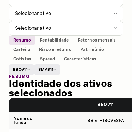
Selecionar ativo
Selecionar ativo
Resumo
Rentabilidade
Retornos mensais
Carteira
Risco e retorno
Patrimônio
Cotistas
Spread
Características
BBOV11
SMAB11
→
→
RESUMO
Identidade dos ativos
selecionados
BBOV11
Nome do
BB ETF IBOVESPA
fundo