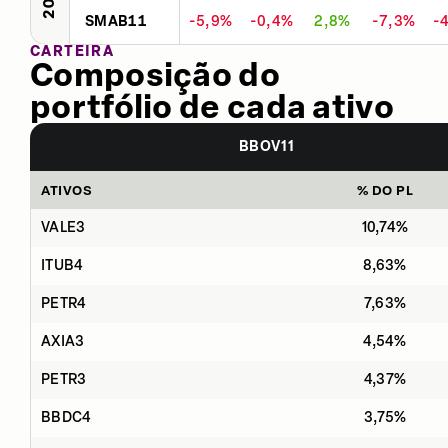
SMAB11
-5,9%
-0,4%
2,8%
-7,3%
-
CARTEIRA
Composição do
portfólio de cada ativo
BBOV11
ATIVOS
% DO PL
VALE3
10,74%
ITUB4
8,63%
PETR4
7,63%
AXIA3
4,54%
PETR3
4,37%
BBDC4
3,75%