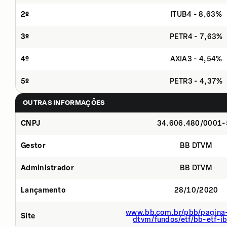
2º
ITUB4 - 8,63%
3º
PETR4 - 7,63%
4º
AXIA3 - 4,54%
5º
PETR3 - 4,37%
OUTRAS INFORMAÇÕES
CNPJ
34.606.480/0001-
Gestor
BB DTVM
Administrador
BB DTVM
Lançamento
28/10/2020
www.bb.com.br/pbb/pagina-
Site
dtvm/fundos/etf/bb-etf-i