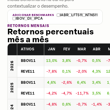
contextualizar o desempenho.
IABR
LFTS11
NTNS11
ADICIONAR BENCHMARKS
IBOV
DI
IPCA
RETORNOS MENSAIS
Retornos percentuais
mês a mês
ATIVOS
JAN
FEV
MAR
ABR
BBOV11
13,0%
3,8%
-0,7%
0,5%
-
2026
REVE11
-7,8%
0,1%
-2,0%
4,3%
1
BBOV11
4,6%
-2,6%
6,4%
3,4%
1
2025
REVE11
-4,2%
-4,7%
-11,7%
3,5%
6
BBOV11
-4,8%
0,6%
-0,7%
-1,4%
-
2024