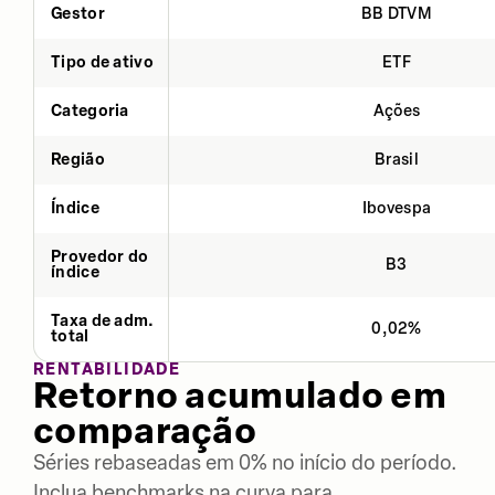
Gestor
BB DTVM
Tipo de ativo
ETF
Categoria
Ações
Região
Brasil
Índice
Ibovespa
Provedor do
B3
índice
Taxa de adm.
0,02%
total
RENTABILIDADE
Retorno acumulado em
comparação
Séries rebaseadas em 0% no início do período.
Inclua benchmarks na curva para