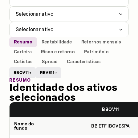
Selecionar ativo
Selecionar ativo
Resumo
Rentabilidade
Retornos mensais
Carteira
Risco e retorno
Patrimônio
Cotistas
Spread
Características
BBOV11
REVE11
→
→
RESUMO
Identidade dos ativos
selecionados
BBOV11
Nome do
BB ETF IBOVESPA
fundo