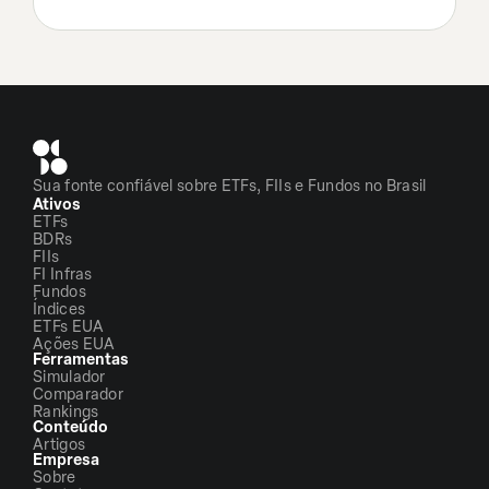
Sua fonte confiável sobre ETFs, FIIs e Fundos no Brasil
Ativos
ETFs
BDRs
FIIs
FI Infras
Fundos
Índices
ETFs EUA
Ações EUA
Ferramentas
Simulador
Comparador
Rankings
Conteúdo
Artigos
Empresa
Sobre