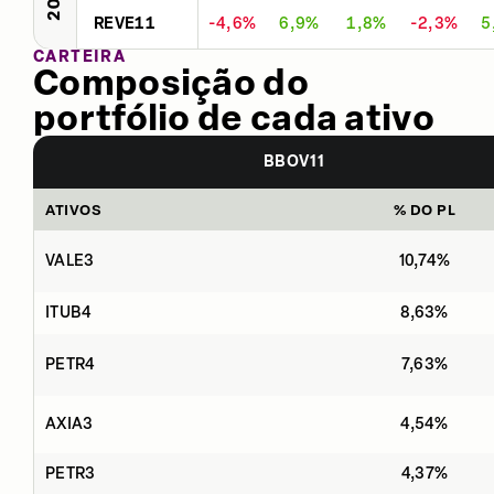
REVE11
-4,6%
6,9%
1,8%
-2,3%
5
CARTEIRA
Composição do
portfólio de cada ativo
BBOV11
ATIVOS
% DO PL
VALE3
10,74%
ITUB4
8,63%
PETR4
7,63%
AXIA3
4,54%
PETR3
4,37%