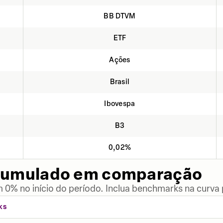
BB DTVM
ETF
Ações
Brasil
Ibovespa
B3
0,02%
cumulado em comparação
 0% no início do período. Inclua benchmarks na curva
KS