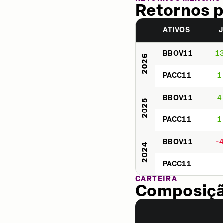
Retornos p
ATIVOS
BBOV11
1
2026
PACC11
1
BBOV11
4
2025
PACC11
1
BBOV11
-
2024
PACC11
CARTEIRA
Composição