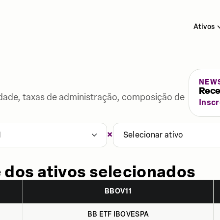
Ativos
NEW
Rece
lidade, taxas de administração, composição de
Insc
×
1
Selecionar ativo
 dos ativos selecionados
BBOV11
BB ETF IBOVESPA