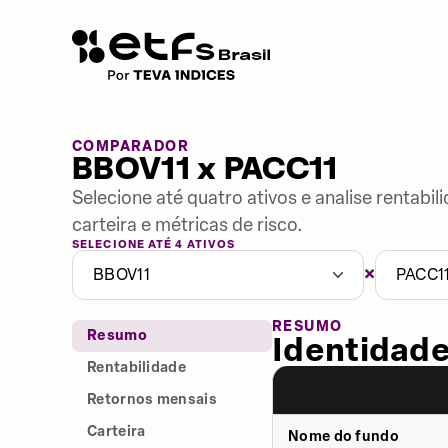
COMPARADOR
BBOV11 x PACC11
Selecione até quatro ativos e analise rentabi
carteira e métricas de risco.
SELECIONE ATÉ 4 ATIVOS
×
BBOV11
PACC1
RESUMO
Resumo
Identidade
Rentabilidade
Retornos mensais
Carteira
Nome do fundo