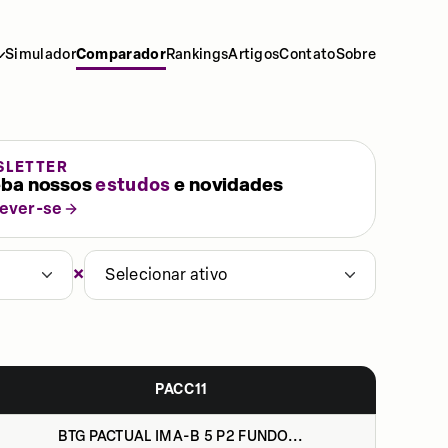
Simulador
Comparador
Rankings
Artigos
Contato
Sobre
SLETTER
ba nossos
estudos
e novidades
rever-se
×
Selecionar ativo
PACC11
BTG PACTUAL IMA-B 5 P2 FUNDO...