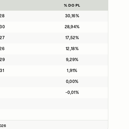
% DO PL
28
30,16%
030
28,94%
27
17,52%
26
12,18%
029
9,29%
31
1,91%
0,00%
-0,01%
2026