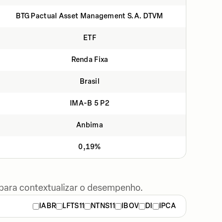
BTG Pactual Asset Management S.A. DTVM
ETF
Renda Fixa
Brasil
IMA-B 5 P2
Anbima
0,19%
 para contextualizar o desempenho.
IABR
LFTS11
NTNS11
IBOV
DI
IPCA