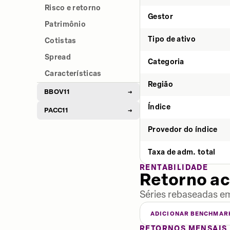
Risco e retorno
Gestor
Patrimônio
Tipo de ativo
Cotistas
Spread
Categoria
Características
Região
BBOV11
→
Índice
PACC11
→
Provedor do índice
Taxa de adm. total
RENTABILIDADE
Retorno a
Séries rebaseadas em
ADICIONAR BENCHMAR
RETORNOS MENSAIS