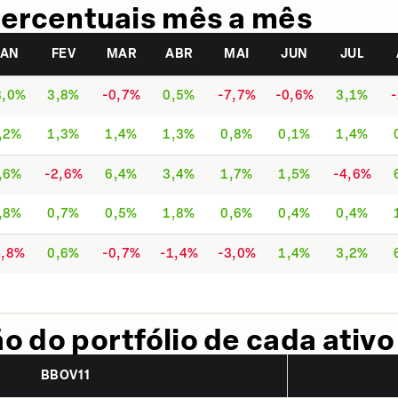
ercentuais mês a mês
JAN
FEV
MAR
ABR
MAI
JUN
JUL
3,0%
3,8%
-0,7%
0,5%
-7,7%
-0,6%
3,1%
,2%
1,3%
1,4%
1,3%
0,8%
0,1%
1,4%
,6%
-2,6%
6,4%
3,4%
1,7%
1,5%
-4,6%
,8%
0,7%
0,5%
1,8%
0,6%
0,4%
0,4%
4,8%
0,6%
-0,7%
-1,4%
-3,0%
1,4%
3,2%
 do portfólio de cada ativo
BBOV11