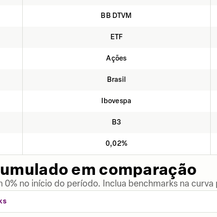
BB DTVM
ETF
Ações
Brasil
Ibovespa
B3
0,02%
cumulado em comparação
 0% no início do período. Inclua benchmarks na curva
KS