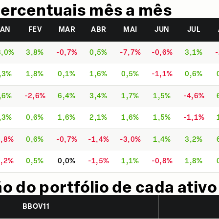
ercentuais mês a mês
JAN
FEV
MAR
ABR
MAI
JUN
JUL
3,0%
3,8%
-0,7%
0,5%
-7,7%
-0,6%
3,1%
,3%
1,8%
0,1%
1,6%
0,5%
-1,1%
0,6%
,6%
-2,6%
6,4%
3,4%
1,7%
1,5%
-4,6%
,3%
0,6%
1,6%
2,1%
1,6%
1,5%
-1,1%
4,8%
0,6%
-0,7%
-1,4%
-3,0%
1,4%
3,2%
0,2%
0,5%
0,0%
-1,5%
1,1%
-0,8%
1,8%
 do portfólio de cada ativo
BBOV11