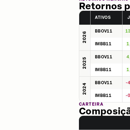
Retornos p
ATIVOS
BBOV11
1
2026
IMBB11
1
BBOV11
4
2025
IMBB11
1
BBOV11
-
2024
IMBB11
-
CARTEIRA
Composição