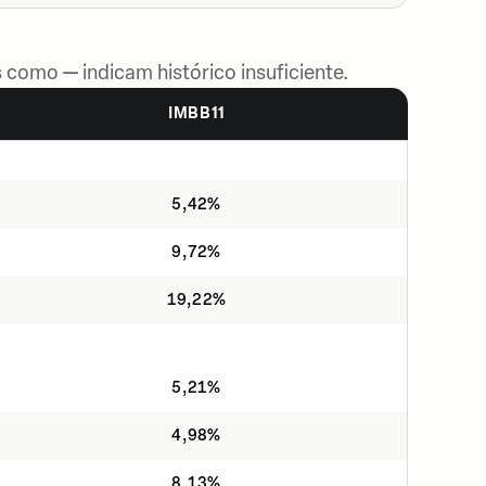
 como — indicam histórico insuficiente.
IMBB11
5,42%
9,72%
19,22%
5,21%
4,98%
8,13%