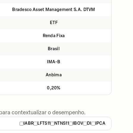
Bradesco Asset Management S.A. DTVM
ETF
Renda Fixa
Brasil
IMA-B
Anbima
0,20%
 para contextualizar o desempenho.
IABR
LFTS11
NTNS11
IBOV
DI
IPCA