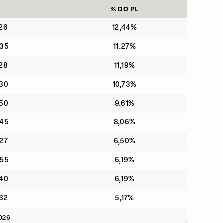
% DO PL
26
12,44%
035
11,27%
28
11,19%
030
10,73%
050
9,61%
045
8,06%
27
6,50%
055
6,19%
040
6,19%
32
5,17%
2026