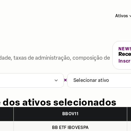
Ativos
NEW
Rece
lidade, taxas de administração, composição de
Insc
×
1
Selecionar ativo
 dos ativos selecionados
BBOV11
BB ETF IBOVESPA