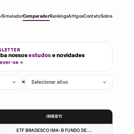
Simulador
Comparador
Rankings
Artigos
Contato
Sobre
SLETTER
ba nossos
estudos
e novidades
rever-se
×
Selecionar ativo
IMBB11
ETF BRADESCO IMA-B FUNDO DE...