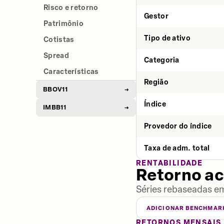
Risco e retorno
Gestor
Patrimônio
Tipo de ativo
Cotistas
Spread
Categoria
Características
Região
BBOV11
→
Índice
IMBB11
→
Provedor do índice
Taxa de adm. total
RENTABILIDADE
Retorno a
Séries rebaseadas em
ADICIONAR BENCHMAR
RETORNOS MENSAIS