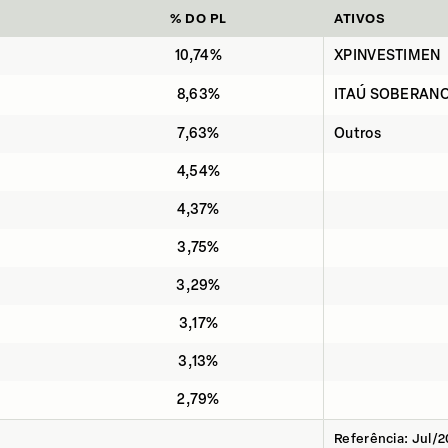
% DO PL
ATIVOS
10,74%
XPINVESTIMEN
8,63%
ITAÚ SOBERANO
7,63%
Outros
4,54%
4,37%
3,75%
3,29%
3,17%
3,13%
2,79%
Referência: Jul/