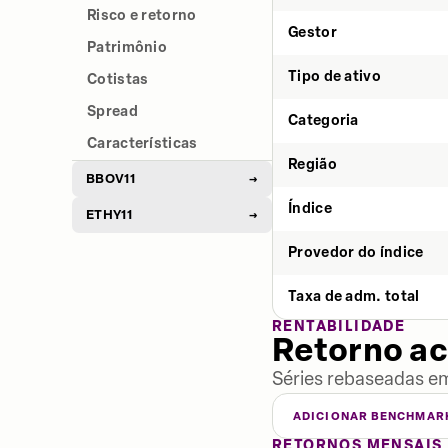
Risco e retorno
Gestor
Patrimônio
Tipo de ativo
Cotistas
Spread
Categoria
Características
Região
BBOV11
→
Índice
ETHY11
→
Provedor do índice
Taxa de adm. total
RENTABILIDADE
Retorno a
Séries rebaseadas em
ADICIONAR BENCHMAR
RETORNOS MENSAIS