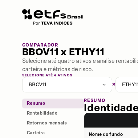
COMPARADOR
BBOV11 x ETHY11
Selecione até quatro ativos e analise rentabi
carteira e métricas de risco.
SELECIONE ATÉ 4 ATIVOS
×
BBOV11
ETHY1
RESUMO
Resumo
Identidade
Rentabilidade
Retornos mensais
Carteira
Nome do fundo