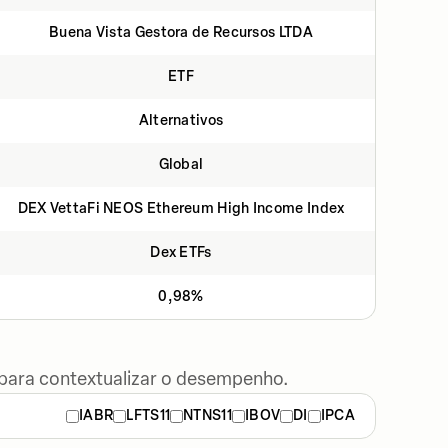
Buena Vista Gestora de Recursos LTDA
ETF
Alternativos
Global
DEX VettaFi NEOS Ethereum High Income Index
Dex ETFs
0,98%
 para contextualizar o desempenho.
IABR
LFTS11
NTNS11
IBOV
DI
IPCA