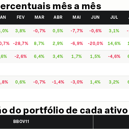
ercentuais mês a mês
JAN
FEV
MAR
ABR
MAI
JUN
JUL
3,0%
3,8%
-0,7%
0,5%
-7,7%
-0,6%
3,1%
0,7%
-28,7%
8,7%
2,9%
-6,9%
-20,0%
14,6%
,6%
-2,6%
6,4%
3,4%
1,7%
1,5%
-4,6%
4,8%
0,6%
-0,7%
-1,4%
-3,0%
1,4%
3,2%
 do portfólio de cada ativo
BBOV11