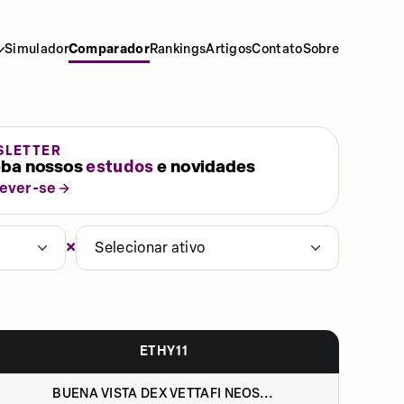
Simulador
Comparador
Rankings
Artigos
Contato
Sobre
SLETTER
ba nossos
estudos
e novidades
rever-se
×
Selecionar ativo
ETHY11
BUENA VISTA DEX VETTAFI NEOS...