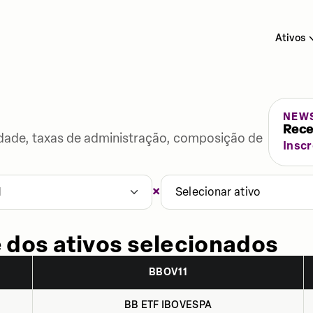
Ativos
NEW
Rece
lidade, taxas de administração, composição de
Insc
×
1
Selecionar ativo
 dos ativos selecionados
BBOV11
BB ETF IBOVESPA