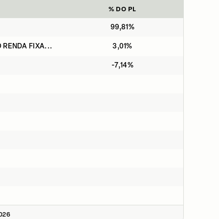
% DO PL
99,81%
 RENDA FIXA...
3,01%
-7,14%
2026