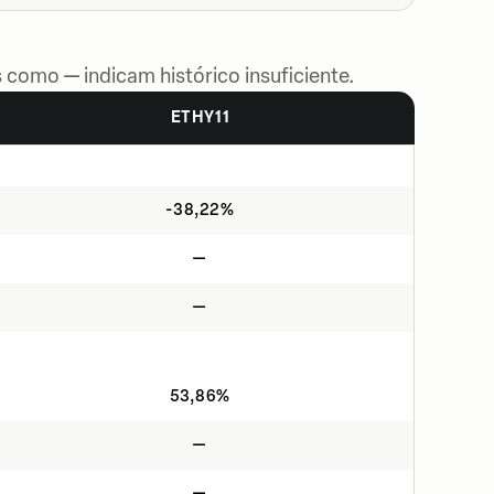
 como — indicam histórico insuficiente.
ETHY11
-38,22%
—
—
53,86%
—
—