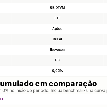
BB DTVM
ETF
Ações
Brasil
Ibovespa
B3
0,02%
cumulado em comparação
 0% no início do período. Inclua benchmarks na curva
KS