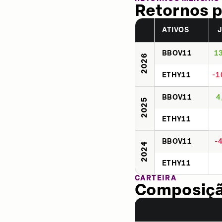
Retornos p
ATIVOS
BBOV11
1
2026
ETHY11
-1
BBOV11
4
2025
ETHY11
BBOV11
-
2024
ETHY11
CARTEIRA
Composição