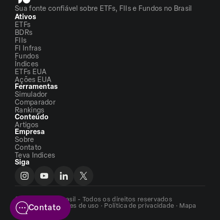
Sua fonte confiável sobre ETFs, FIIs e Fundos no Brasil
Ativos
ETFs
BDRs
FIIs
FI Infras
Fundos
Índices
ETFs EUA
Ações EUA
Ferramentas
Simulador
Comparador
Rankings
Conteúdo
Artigos
Empresa
Sobre
Contato
Teva Indices
Siga
©2026 - ETFs Brasil - Todos os direitos reservados
Termos e condições de uso
·
Política de privacidade
·
Mapa
Contato
do site