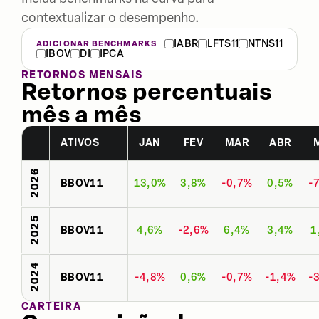
contextualizar o desempenho.
IABR
LFTS11
NTNS11
ADICIONAR BENCHMARKS
IBOV
DI
IPCA
RETORNOS MENSAIS
Retornos percentuais
mês a mês
ATIVOS
JAN
FEV
MAR
ABR
2026
BBOV11
13,0%
3,8%
-0,7%
0,5%
-
2025
BBOV11
4,6%
-2,6%
6,4%
3,4%
1
2024
BBOV11
-4,8%
0,6%
-0,7%
-1,4%
-
CARTEIRA