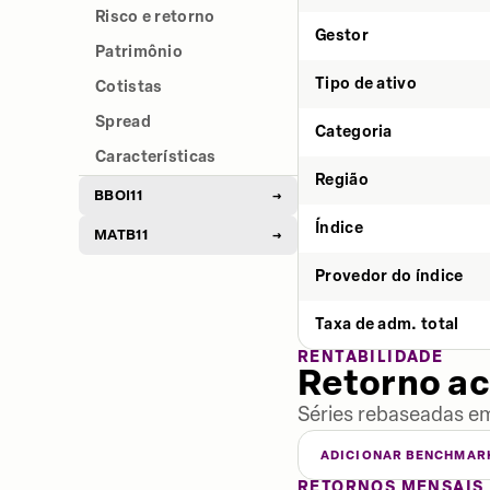
Risco e retorno
Gestor
Patrimônio
Tipo de ativo
Cotistas
Spread
Categoria
Características
Região
BBOI11
→
Índice
MATB11
→
Provedor do índice
Taxa de adm. total
RENTABILIDADE
Retorno a
Séries rebaseadas em
ADICIONAR BENCHMAR
RETORNOS MENSAIS