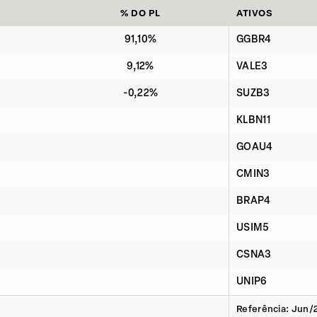
% DO PL
ATIVOS
91,10%
GGBR4
9,12%
VALE3
-0,22%
SUZB3
KLBN11
GOAU4
CMIN3
BRAP4
USIM5
CSNA3
UNIP6
Referência: Jun/