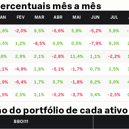
ercentuais mês a mês
JAN
FEV
MAR
ABR
MAI
JUN
JUL
3,6%
-2,0%
9,5%
-5,6%
5,8%
-5,2%
5,6%
0,5%
1,2%
-8,5%
0,0%
0,5%
-7,9%
9,3%
,6%
2,9%
2,1%
-2,8%
11,4%
1,1%
-2,2%
0,1%
-4,9%
1,8%
-5,1%
-1,7%
0,7%
1,5%
5,9%
-6,4%
1,7%
5,7%
-1,8%
6,2%
3,0%
9,5%
2,5%
3,1%
-5,2%
-3,7%
3,4%
-2,5%
 do portfólio de cada ativo
BBOI11