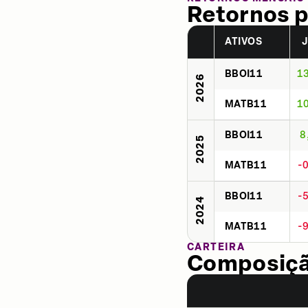
Retornos p
ATIVOS
BBOI11
1
2026
MATB11
1
BBOI11
8
2025
MATB11
-
BBOI11
-
2024
MATB11
-
CARTEIRA
Composição