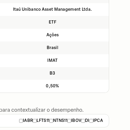
Itaú Unibanco Asset Management Ltda.
ETF
Ações
Brasil
IMAT
B3
0,50%
 para contextualizar o desempenho.
IABR
LFTS11
NTNS11
IBOV
DI
IPCA