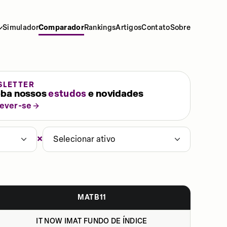
Simulador
Comparador
Rankings
Artigos
Contato
Sobre
SLETTER
ba nossos
estudos
e novidades
rever-se
×
Selecionar ativo
MATB11
IT NOW IMAT FUNDO DE ÍNDICE