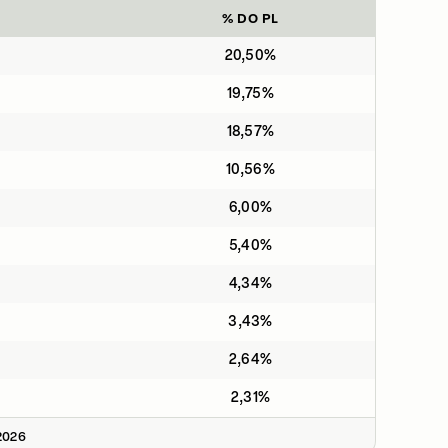
% DO PL
20,50%
19,75%
18,57%
10,56%
6,00%
5,40%
4,34%
3,43%
2,64%
2,31%
2026