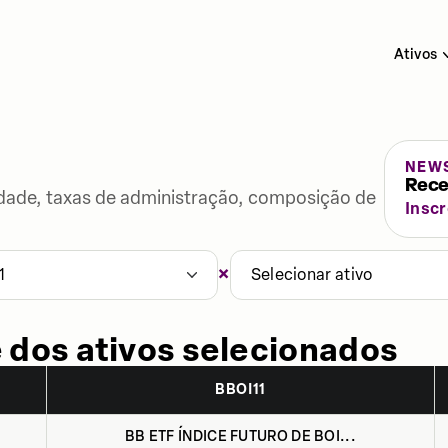
Ativos
NEW
Rece
lidade, taxas de administração, composição de
Insc
×
1
Selecionar ativo
 dos ativos selecionados
BBOI11
BB ETF ÍNDICE FUTURO DE BOI...