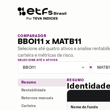
COMPARADOR
BBOI11 x MATB11
Selecione até quatro ativos e analise rentabi
carteira e métricas de risco.
SELECIONE ATÉ 4 ATIVOS
×
BBOI11
MATB1
RESUMO
Resumo
Identidade
Rentabilidade
Retornos mensais
Carteira
Nome do fundo