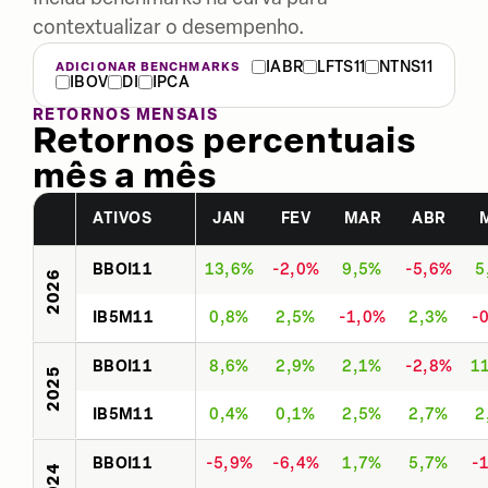
contextualizar o desempenho.
IABR
LFTS11
NTNS11
ADICIONAR BENCHMARKS
IBOV
DI
IPCA
RETORNOS MENSAIS
Retornos percentuais
mês a mês
ATIVOS
JAN
FEV
MAR
ABR
BBOI11
13,6%
-2,0%
9,5%
-5,6%
5
2026
IB5M11
0,8%
2,5%
-1,0%
2,3%
-
BBOI11
8,6%
2,9%
2,1%
-2,8%
1
2025
IB5M11
0,4%
0,1%
2,5%
2,7%
2
BBOI11
-5,9%
-6,4%
1,7%
5,7%
-
2024