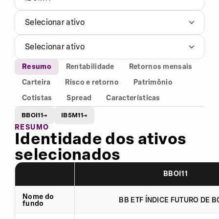
Selecionar ativo
Selecionar ativo
Resumo
Rentabilidade
Retornos mensais
Carteira
Risco e retorno
Patrimônio
Cotistas
Spread
Características
BBOI11
IB5M11
→
→
RESUMO
Identidade dos ativos
selecionados
BBOI11
Nome do
BB ETF ÍNDICE FUTURO DE BO
fundo