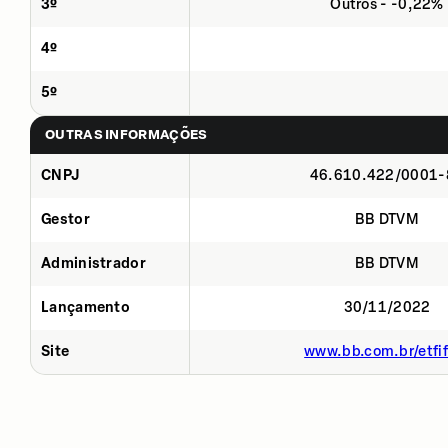
3º
Outros - -0,22%
4º
5º
OUTRAS INFORMAÇÕES
CNPJ
46.610.422/0001-
Gestor
BB DTVM
Administrador
BB DTVM
Lançamento
30/11/2022
Site
www.bb.com.br/etfif