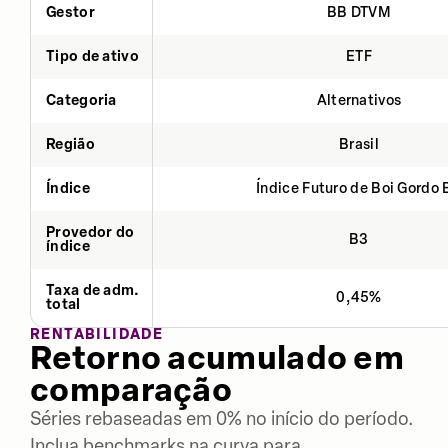
Gestor
BB DTVM
Tipo de ativo
ETF
Categoria
Alternativos
Região
Brasil
Índice
Índice Futuro de Boi Gordo 
Provedor do
B3
índice
Taxa de adm.
0,45%
total
RENTABILIDADE
Retorno acumulado em
comparação
Séries rebaseadas em 0% no início do período.
Inclua benchmarks na curva para