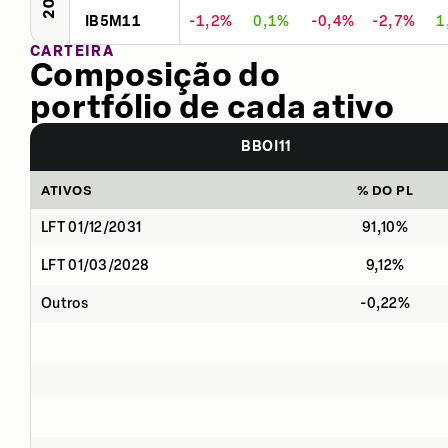
IB5M11
-1,2%
0,1%
-0,4%
-2,7%
1
CARTEIRA
Composição do
portfólio de cada ativo
BBOI11
ATIVOS
% DO PL
LFT 01/12/2031
91,10%
LFT 01/03/2028
9,12%
Outros
-0,22%