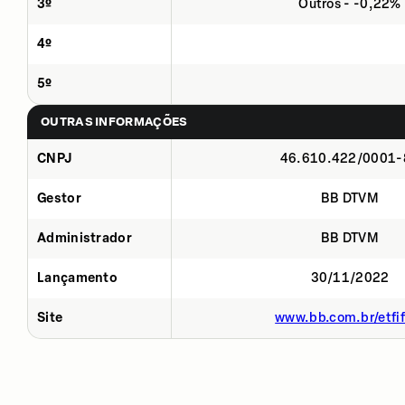
3º
Outros - -0,22%
4º
5º
OUTRAS INFORMAÇÕES
CNPJ
46.610.422/0001-
Gestor
BB DTVM
Administrador
BB DTVM
Lançamento
30/11/2022
Site
www.bb.com.br/etfif