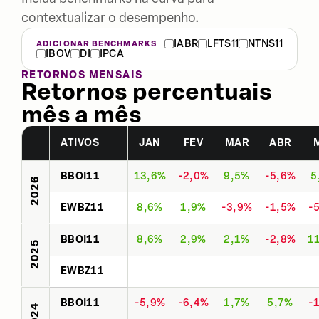
contextualizar o desempenho.
IABR
LFTS11
NTNS11
ADICIONAR BENCHMARKS
IBOV
DI
IPCA
RETORNOS MENSAIS
Retornos percentuais
mês a mês
ATIVOS
JAN
FEV
MAR
ABR
BBOI11
13,6%
-2,0%
9,5%
-5,6%
5
2026
EWBZ11
8,6%
1,9%
-3,9%
-1,5%
-
BBOI11
8,6%
2,9%
2,1%
-2,8%
1
2025
EWBZ11
BBOI11
-5,9%
-6,4%
1,7%
5,7%
-
2024