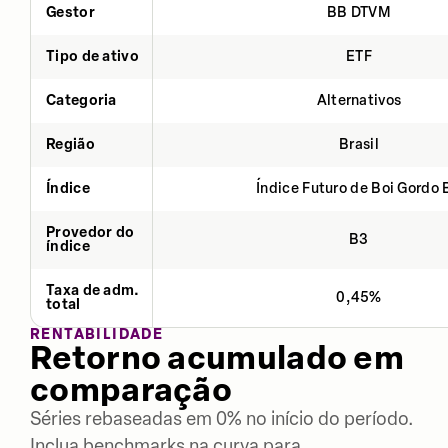
Gestor
BB DTVM
Tipo de ativo
ETF
Categoria
Alternativos
Região
Brasil
Índice
Índice Futuro de Boi Gordo 
Provedor do
B3
índice
Taxa de adm.
0,45%
total
RENTABILIDADE
Retorno acumulado em
comparação
Séries rebaseadas em 0% no início do período.
Inclua benchmarks na curva para