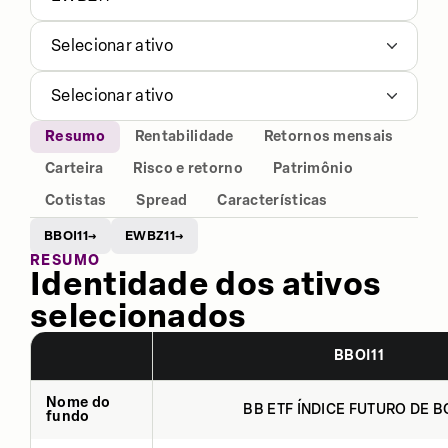
Selecionar ativo
Selecionar ativo
Resumo
Rentabilidade
Retornos mensais
Carteira
Risco e retorno
Patrimônio
Cotistas
Spread
Características
BBOI11
EWBZ11
→
→
RESUMO
Identidade dos ativos
selecionados
BBOI11
Nome do
BB ETF ÍNDICE FUTURO DE BO
fundo