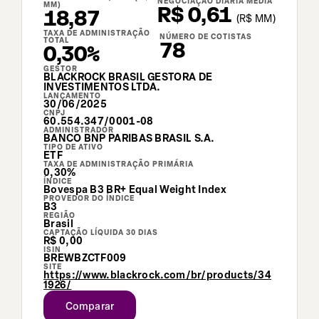
NEGOCIAÇÃO DIÁRIA MÉDIA
MM)
R$ 0,61
18,87
(
R$
MM)
TAXA DE ADMINISTRAÇÃO
NÚMERO DE COTISTAS
TOTAL
78
0,30%
GESTOR
BLACKROCK BRASIL GESTORA DE
INVESTIMENTOS LTDA.
LANÇAMENTO
30/06/2025
CNPJ
60.554.347/0001-08
ADMINISTRADOR
BANCO BNP PARIBAS BRASIL S.A.
TIPO DE ATIVO
ETF
TAXA DE ADMINISTRAÇÃO PRIMÁRIA
0,30%
ÍNDICE
Bovespa B3 BR+ Equal Weight Index
PROVEDOR DO ÍNDICE
B3
REGIÃO
Brasil
CAPTAÇÃO LÍQUIDA 30 DIAS
R$ 0,00
ISIN
BREWBZCTF009
SITE
https://www.blackrock.com/br/products/34
1926/
Comparar