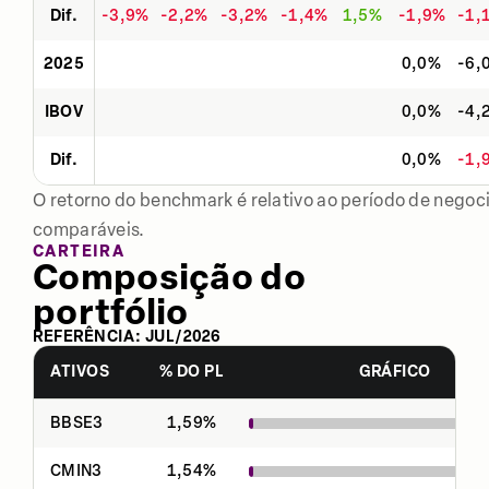
Dif.
-3,9%
-2,2%
-3,2%
-1,4%
1,5%
-1,9%
-1,
2025
0,0%
-6,
IBOV
0,0%
-4,
Dif.
0,0%
-1,
O retorno do benchmark é relativo ao período de negoci
comparáveis.
CARTEIRA
Composição do
portfólio
REFERÊNCIA:
JUL
/
2026
ATIVOS
% DO PL
GRÁFICO
BBSE3
1,59
%
CMIN3
1,54
%