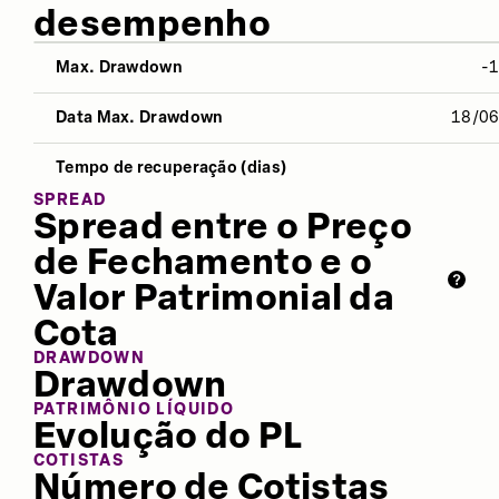
desempenho
Max. Drawdown
-
NO ANO
12 MESES
ÚLTIMOS 
Data Max. Drawdown
18/0
Desvio Padrão
22,22%
20,17%
-
Tempo de recuperação (dias)
Índice Sharpe
-1,00
-0,40
-
SPREAD
Spread entre o Preço
Retorno
-4,65%
5,52%
-
de Fechamento e o
Valor Patrimonial da
Cota
DRAWDOWN
Drawdown
PATRIMÔNIO LÍQUIDO
Evolução do PL
COTISTAS
Número de Cotistas