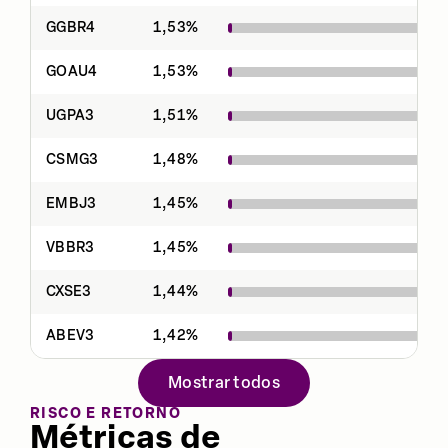
GGBR4
1,53
%
GOAU4
1,53
%
UGPA3
1,51
%
CSMG3
1,48
%
EMBJ3
1,45
%
VBBR3
1,45
%
CXSE3
1,44
%
ABEV3
1,42
%
Mostrar todos
RISCO E RETORNO
Métricas de