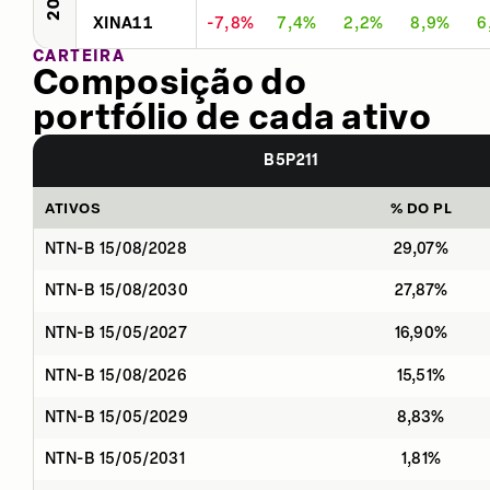
XINA11
-7,8%
7,4%
2,2%
8,9%
6
CARTEIRA
Composição do
portfólio de cada ativo
B5P211
ATIVOS
% DO PL
NTN-B 15/08/2028
29,07%
NTN-B 15/08/2030
27,87%
NTN-B 15/05/2027
16,90%
NTN-B 15/08/2026
15,51%
NTN-B 15/05/2029
8,83%
NTN-B 15/05/2031
1,81%