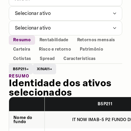
Selecionar ativo
Selecionar ativo
Resumo
Rentabilidade
Retornos mensais
Carteira
Risco e retorno
Patrimônio
Cotistas
Spread
Características
B5P211
XINA11
→
→
RESUMO
Identidade dos ativos
selecionados
B5P211
Nome do
IT NOW IMAB-5 P2 FUNDO DE
fundo