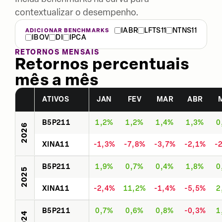
contextualizar o desempenho.
IABR
LFTS11
NTNS11
ADICIONAR BENCHMARKS
IBOV
DI
IPCA
RETORNOS MENSAIS
Retornos percentuais
mês a mês
ATIVOS
JAN
FEV
MAR
ABR
B5P211
1,2%
1,2%
1,4%
1,3%
0
2026
XINA11
-1,3%
-7,8%
-3,7%
-2,1%
-
B5P211
1,9%
0,7%
0,4%
1,8%
0
2025
XINA11
-2,4%
11,2%
-1,4%
-5,5%
2
B5P211
0,7%
0,6%
0,8%
-0,3%
1
2024