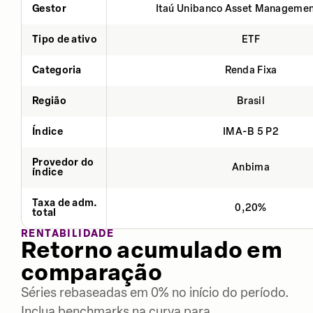
Gestor
Itaú Unibanco Asset Managemen
Tipo de ativo
ETF
Categoria
Renda Fixa
Região
Brasil
Índice
IMA-B 5 P2
Provedor do
Anbima
índice
Taxa de adm.
0,20%
total
RENTABILIDADE
Retorno acumulado em
comparação
Séries rebaseadas em 0% no início do período.
Inclua benchmarks na curva para