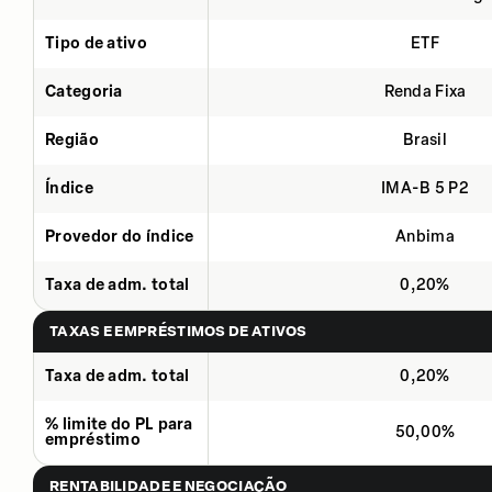
Tipo de ativo
ETF
Categoria
Renda Fixa
Região
Brasil
Índice
IMA-B 5 P2
Provedor do índice
Anbima
Taxa de adm. total
0,20%
TAXAS E EMPRÉSTIMOS DE ATIVOS
Taxa de adm. total
0,20%
% limite do PL para
50,00%
empréstimo
RENTABILIDADE E NEGOCIAÇÃO