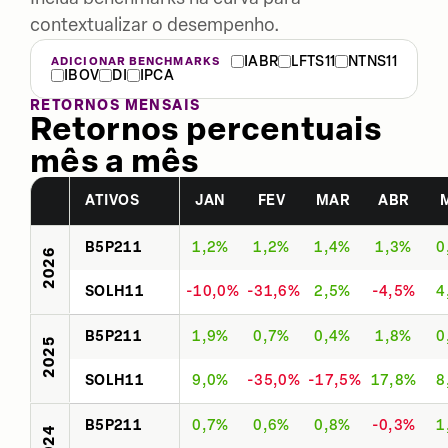
contextualizar o desempenho.
IABR
LFTS11
NTNS11
ADICIONAR BENCHMARKS
IBOV
DI
IPCA
RETORNOS MENSAIS
Retornos percentuais
mês a mês
ATIVOS
JAN
FEV
MAR
ABR
B5P211
1,2%
1,2%
1,4%
1,3%
0
2026
SOLH11
-10,0%
-31,6%
2,5%
-4,5%
4
B5P211
1,9%
0,7%
0,4%
1,8%
0
2025
SOLH11
9,0%
-35,0%
-17,5%
17,8%
8
B5P211
0,7%
0,6%
0,8%
-0,3%
1
2024