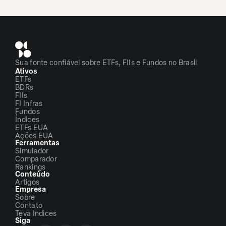
Sua fonte confiável sobre ETFs, FIIs e Fundos no Brasil
Ativos
ETFs
BDRs
FIIs
FI Infras
Fundos
Índices
ETFs EUA
Ações EUA
Ferramentas
Simulador
Comparador
Rankings
Conteúdo
Artigos
Empresa
Sobre
Contato
Teva Indices
Siga