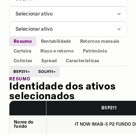
Selecionar ativo
Selecionar ativo
Resumo
Rentabilidade
Retornos mensais
Carteira
Risco e retorno
Patrimônio
Cotistas
Spread
Características
B5P211
SOLH11
→
→
RESUMO
Identidade dos ativos
selecionados
B5P211
Nome do
IT NOW IMAB-5 P2 FUNDO DE
fundo