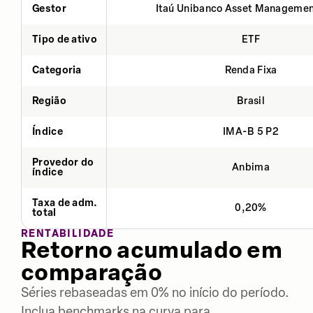
Gestor
Itaú Unibanco Asset Managemen
Tipo de ativo
ETF
Categoria
Renda Fixa
Região
Brasil
Índice
IMA-B 5 P2
Provedor do
Anbima
índice
Taxa de adm.
0,20%
total
RENTABILIDADE
Retorno acumulado em
comparação
Séries rebaseadas em 0% no início do período.
Inclua benchmarks na curva para