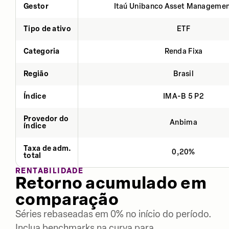
Gestor
Itaú Unibanco Asset Managemen
Tipo de ativo
ETF
Categoria
Renda Fixa
Região
Brasil
Índice
IMA-B 5 P2
Provedor do
Anbima
índice
Taxa de adm.
0,20%
total
RENTABILIDADE
Retorno acumulado em
comparação
Séries rebaseadas em 0% no início do período.
Inclua benchmarks na curva para