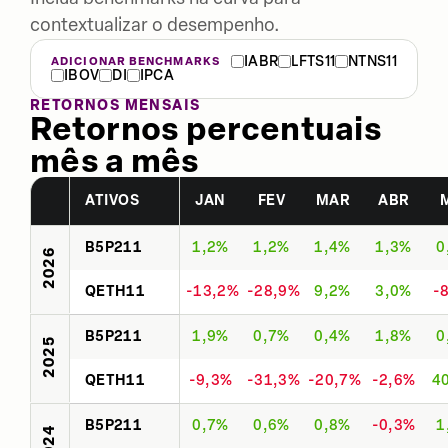
contextualizar o desempenho.
IABR
LFTS11
NTNS11
ADICIONAR BENCHMARKS
IBOV
DI
IPCA
RETORNOS MENSAIS
Retornos percentuais
mês a mês
ATIVOS
JAN
FEV
MAR
ABR
B5P211
1,2%
1,2%
1,4%
1,3%
0
2026
QETH11
-13,2%
-28,9%
9,2%
3,0%
-
B5P211
1,9%
0,7%
0,4%
1,8%
0
2025
QETH11
-9,3%
-31,3%
-20,7%
-2,6%
4
B5P211
0,7%
0,6%
0,8%
-0,3%
1
2024