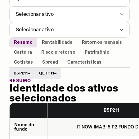
Selecionar ativo
Selecionar ativo
Resumo
Rentabilidade
Retornos mensais
Carteira
Risco e retorno
Patrimônio
Cotistas
Spread
Características
B5P211
QETH11
→
→
RESUMO
Identidade dos ativos
selecionados
B5P211
Nome do
IT NOW IMAB-5 P2 FUNDO DE
fundo