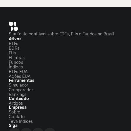
Sua fonte confiável sobre ETFs, FIIs e Fundos no Brasil
Ativos
ETFs
BDRs
FIIs
FI Infras
Fundos
Índices
ETFs EUA
Ações EUA
Ferramentas
Simulador
Comparador
Rankings
Conteúdo
Artigos
Empresa
Sobre
Contato
Teva Indices
Siga