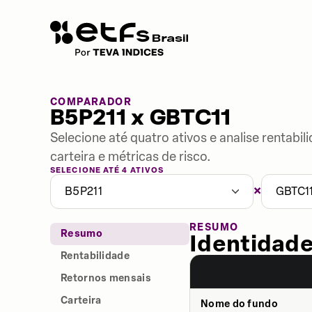
COMPARADOR
B5P211 x GBTC11
Selecione até quatro ativos e analise rentabi
carteira e métricas de risco.
SELECIONE ATÉ 4 ATIVOS
×
B5P211
GBTC1
RESUMO
Resumo
Identidade
Rentabilidade
Retornos mensais
Carteira
Nome do fundo