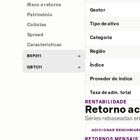
Risco e retorno
Gestor
Patrimônio
Tipo de ativo
Cotistas
Spread
Categoria
Características
Região
B5P211
→
Índice
GBTC11
→
Provedor do índice
Taxa de adm. total
RENTABILIDADE
Retorno a
Séries rebaseadas em
ADICIONAR BENCHMAR
RETORNOS MENSAIS