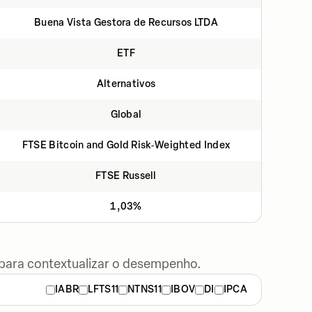
Buena Vista Gestora de Recursos LTDA
ETF
Alternativos
Global
FTSE Bitcoin and Gold Risk‑Weighted Index
FTSE Russell
1,03%
 para contextualizar o desempenho.
IABR
LFTS11
NTNS11
IBOV
DI
IPCA