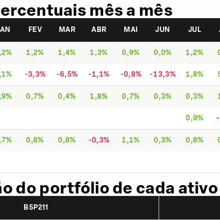
ercentuais mês a mês
JAN
FEV
MAR
ABR
MAI
JUN
JUL
,2%
1,2%
1,4%
1,3%
0,9%
0,0%
1,2%
,1%
-3,3%
-6,5%
-1,1%
-0,8%
-13,3%
1,8%
,9%
0,7%
0,4%
1,8%
0,7%
0,3%
0,3%
0,9%
,7%
0,6%
0,8%
-0,3%
1,1%
0,3%
0,8%
 do portfólio de cada ativo
B5P211