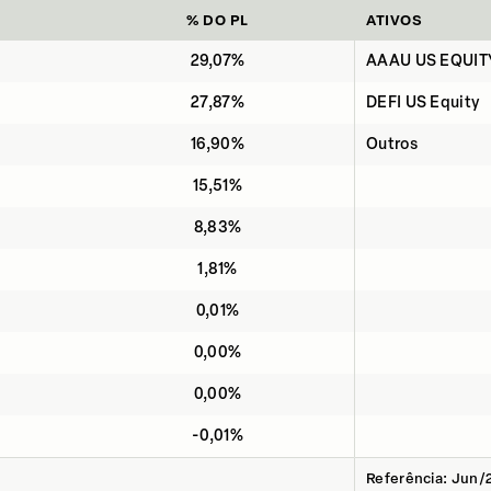
% DO PL
ATIVOS
29,07%
AAAU US EQUIT
27,87%
DEFI US Equity
16,90%
Outros
15,51%
8,83%
1,81%
0,01%
0,00%
0,00%
-0,01%
Referência: Jun/