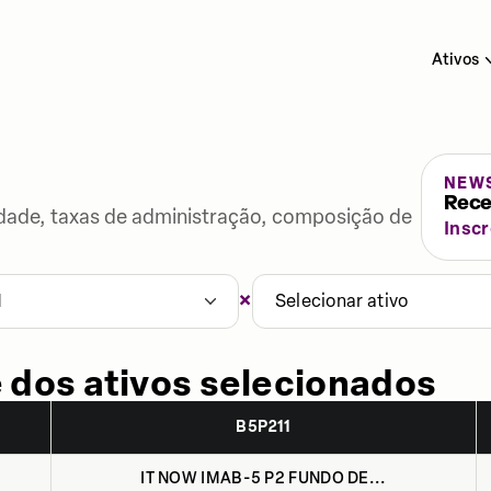
Ativos
NEW
Rece
lidade, taxas de administração, composição de
Insc
×
1
Selecionar ativo
 dos ativos selecionados
B5P211
IT NOW IMAB-5 P2 FUNDO DE...