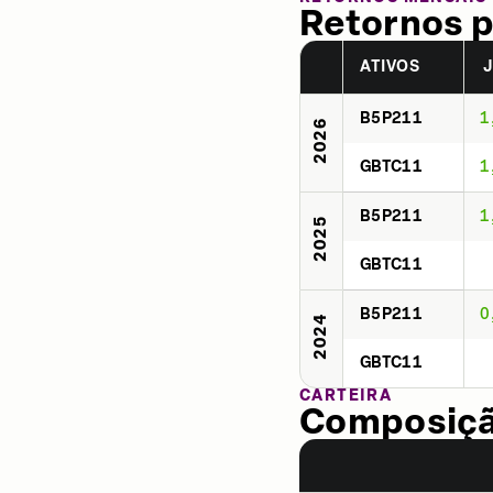
Retornos p
ATIVOS
B5P211
1
2026
GBTC11
1
B5P211
1
2025
GBTC11
B5P211
0
2024
GBTC11
CARTEIRA
Composição