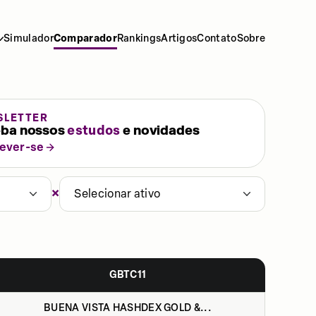
Simulador
Comparador
Rankings
Artigos
Contato
Sobre
SLETTER
ba nossos
estudos
e novidades
rever-se
×
Selecionar ativo
GBTC11
BUENA VISTA HASHDEX GOLD &...