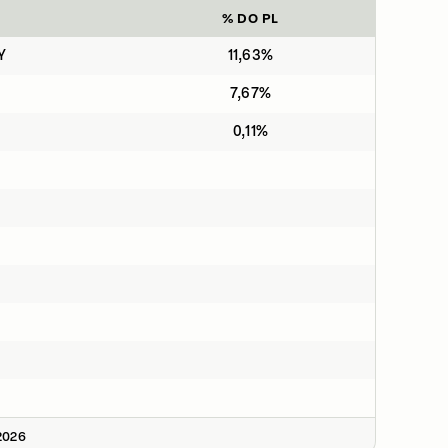
% DO PL
Y
11,63%
7,67%
0,11%
2026