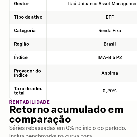
Gestor
Itaú Unibanco Asset Managemen
Tipo de ativo
ETF
Categoria
Renda Fixa
Região
Brasil
Índice
IMA-B 5 P2
Provedor do
Anbima
índice
Taxa de adm.
0,20%
total
RENTABILIDADE
Retorno acumulado em
comparação
Séries rebaseadas em 0% no início do período.
Inclua benchmarks na curva para