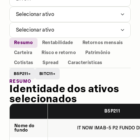
Selecionar ativo
Selecionar ativo
Resumo
Rentabilidade
Retornos mensais
Carteira
Risco e retorno
Patrimônio
Cotistas
Spread
Características
B5P211
BITC11
→
→
RESUMO
Identidade dos ativos
selecionados
B5P211
Nome do
IT NOW IMAB-5 P2 FUNDO DE
fundo