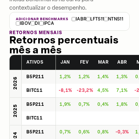
contextualizar o desempenho.
IABR
LFTS11
NTNS11
ADICIONAR BENCHMARKS
IBOV
DI
IPCA
RETORNOS MENSAIS
Retornos percentuais
mês a mês
ATIVOS
JAN
FEV
MAR
ABR
B5P211
1,2%
1,2%
1,4%
1,3%
0
2026
BITC11
-8,1%
-23,2%
4,5%
7,1%
-
B5P211
1,9%
0,7%
0,4%
1,8%
0
2025
BITC11
B5P211
0,7%
0,6%
0,8%
-0,3%
1
2024