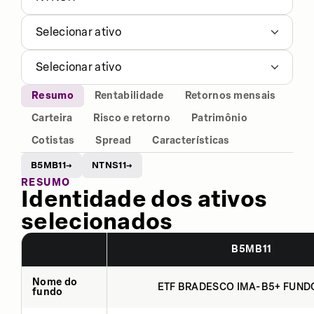
Selecionar ativo
Selecionar ativo
Resumo
Rentabilidade
Retornos mensais
Carteira
Risco e retorno
Patrimônio
Cotistas
Spread
Características
B5MB11
NTNS11
→
→
RESUMO
Identidade dos ativos
selecionados
B5MB11
Nome do
ETF BRADESCO IMA-B5+ FUNDO
fundo