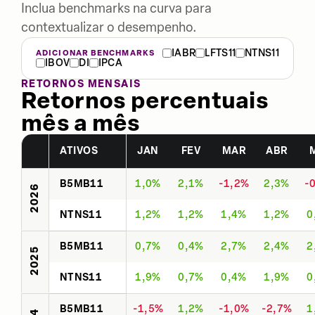
Inclua benchmarks na curva para
contextualizar o desempenho.
IABR
LFTS11
NTNS11
ADICIONAR BENCHMARKS
IBOV
DI
IPCA
RETORNOS MENSAIS
Retornos percentuais
mês a mês
ATIVOS
JAN
FEV
MAR
ABR
B5MB11
1,0%
2,1%
-1,2%
2,3%
-
2026
NTNS11
1,2%
1,2%
1,4%
1,2%
0
B5MB11
0,7%
0,4%
2,7%
2,4%
2
2025
NTNS11
1,9%
0,7%
0,4%
1,9%
0
B5MB11
-1,5%
1,2%
-1,0%
-2,7%
1