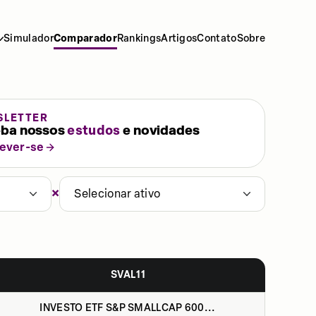
Simulador
Comparador
Rankings
Artigos
Contato
Sobre
SLETTER
ba nossos
estudos
e novidades
rever-se
×
Selecionar ativo
SVAL11
INVESTO ETF S&P SMALLCAP 600...