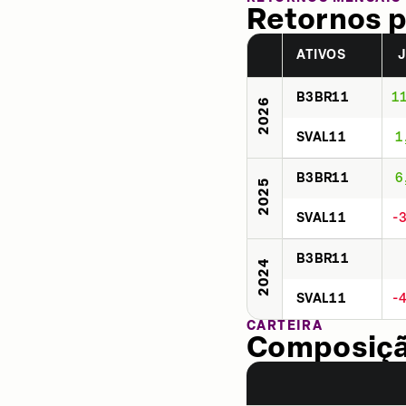
Retornos p
ATIVOS
B3BR11
1
2026
SVAL11
1
B3BR11
6
2025
SVAL11
-
B3BR11
2024
SVAL11
-
CARTEIRA
Composição