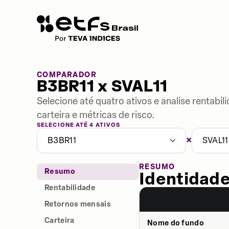
COMPARADOR
B3BR11 x SVAL11
Selecione até quatro ativos e analise rentabi
carteira e métricas de risco.
SELECIONE ATÉ 4 ATIVOS
×
B3BR11
SVAL11
RESUMO
Resumo
Identidade
Rentabilidade
Retornos mensais
Carteira
Nome do fundo