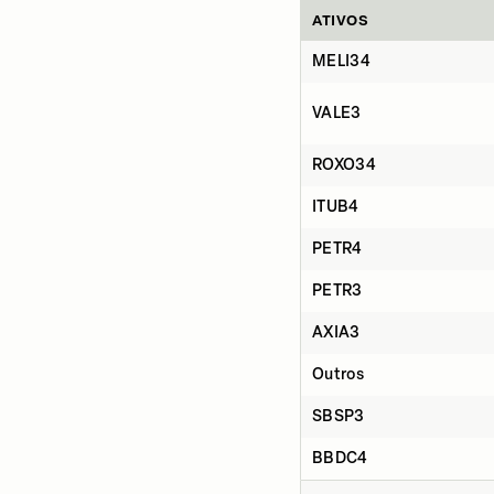
ATIVOS
MELI34
VALE3
ROXO34
ITUB4
PETR4
PETR3
AXIA3
Outros
SBSP3
BBDC4