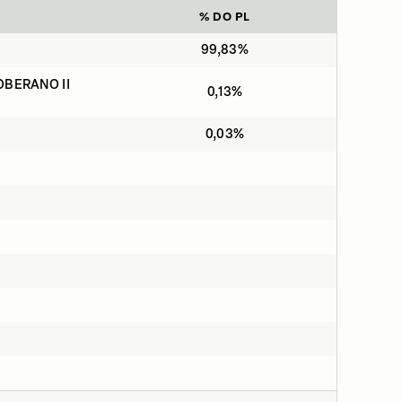
% DO PL
99,83%
OBERANO II
0,13%
0,03%