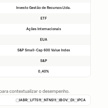
Investo Gestão de Recursos Ltda.
ETF
Ações Internacionais
EUA
S&P Small-Cap 600 Value Index
S&P
0,40%
 para contextualizar o desempenho.
IABR
LFTS11
NTNS11
IBOV
DI
IPCA