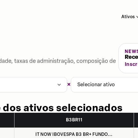
Ativos
NEW
Rece
lidade, taxas de administração, composição de
Insc
×
Selecionar ativo
 dos ativos selecionados
B3BR11
IT NOW IBOVESPA B3 BR+ FUNDO...