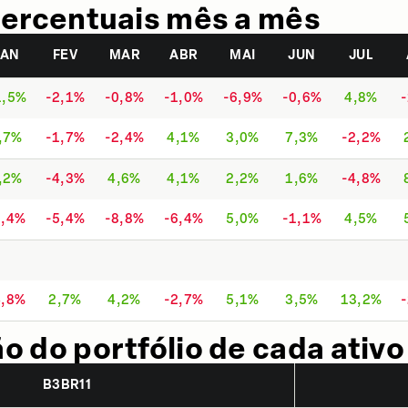
ercentuais mês a mês
JAN
FEV
MAR
ABR
MAI
JUN
JUL
1,5%
-2,1%
-0,8%
-1,0%
-6,9%
-0,6%
4,8%
,7%
-1,7%
-2,4%
4,1%
3,0%
7,3%
-2,2%
,2%
-4,3%
4,6%
4,1%
2,2%
1,6%
-4,8%
3,4%
-5,4%
-8,8%
-6,4%
5,0%
-1,1%
4,5%
4,8%
2,7%
4,2%
-2,7%
5,1%
3,5%
13,2%
 do portfólio de cada ativo
B3BR11