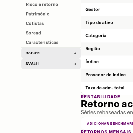
Risco e retorno
Gestor
Patrimônio
Tipo de ativo
Cotistas
Spread
Categoria
Características
Região
B3BR11
→
Índice
SVAL11
→
Provedor do índice
Taxa de adm. total
RENTABILIDADE
Retorno a
Séries rebaseadas em
ADICIONAR BENCHMAR
RETORNOS MENSAIS