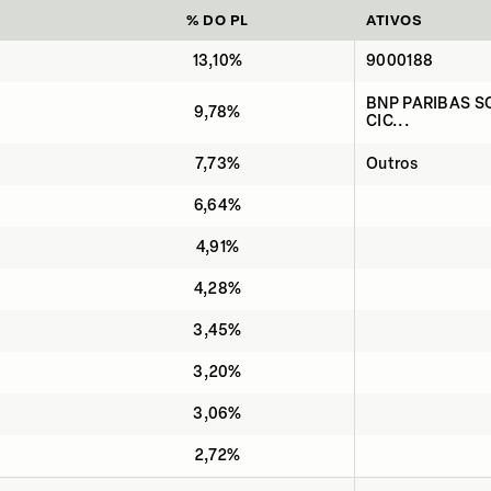
% DO PL
ATIVOS
13,10%
9000188
BNP PARIBAS S
9,78%
CIC...
7,73%
Outros
6,64%
4,91%
4,28%
3,45%
3,20%
3,06%
2,72%