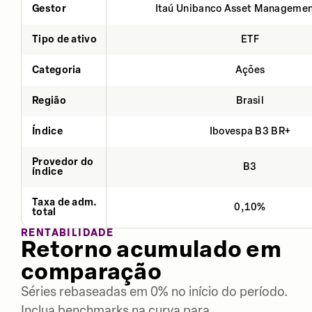
Gestor
Itaú Unibanco Asset Managemen
Tipo de ativo
ETF
Categoria
Ações
Região
Brasil
Índice
Ibovespa B3 BR+
Provedor do
B3
índice
Taxa de adm.
0,10%
total
RENTABILIDADE
Retorno acumulado em
comparação
Séries rebaseadas em 0% no início do período.
Inclua benchmarks na curva para