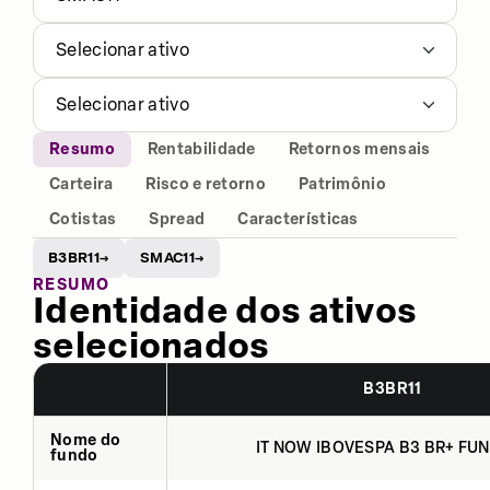
Selecionar ativo
Selecionar ativo
Resumo
Rentabilidade
Retornos mensais
Carteira
Risco e retorno
Patrimônio
Cotistas
Spread
Características
B3BR11
SMAC11
→
→
RESUMO
Identidade dos ativos
selecionados
B3BR11
Nome do
IT NOW IBOVESPA B3 BR+ FUN
fundo