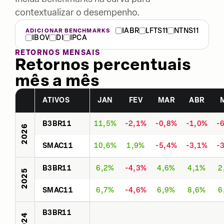
contextualizar o desempenho.
IABR
LFTS11
NTNS11
ADICIONAR BENCHMARKS
IBOV
DI
IPCA
RETORNOS MENSAIS
Retornos percentuais
mês a mês
ATIVOS
JAN
FEV
MAR
ABR
B3BR11
11,5%
-2,1%
-0,8%
-1,0%
-
2026
SMAC11
10,6%
1,9%
-5,4%
-3,1%
-
B3BR11
6,2%
-4,3%
4,6%
4,1%
2
2025
SMAC11
6,7%
-4,6%
6,9%
8,6%
6
B3BR11
2024