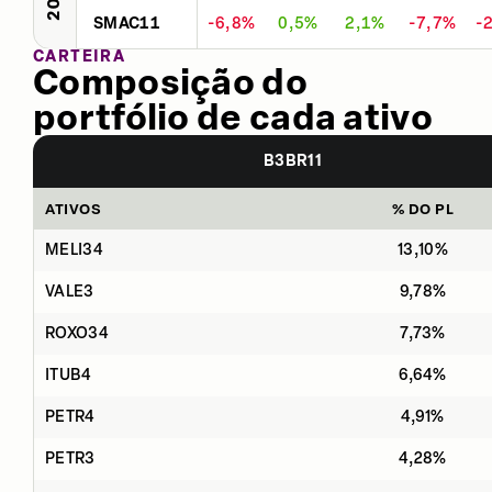
SMAC11
-6,8%
0,5%
2,1%
-7,7%
-
CARTEIRA
Composição do
portfólio de cada ativo
B3BR11
ATIVOS
% DO PL
MELI34
13,10%
VALE3
9,78%
ROXO34
7,73%
ITUB4
6,64%
PETR4
4,91%
PETR3
4,28%