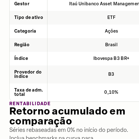
Gestor
Itaú Unibanco Asset Managemen
Tipo de ativo
ETF
Categoria
Ações
Região
Brasil
Índice
Ibovespa B3 BR+
Provedor do
B3
índice
Taxa de adm.
0,10%
total
RENTABILIDADE
Retorno acumulado em
comparação
Séries rebaseadas em 0% no início do período.
Inclua benchmarks na curva para