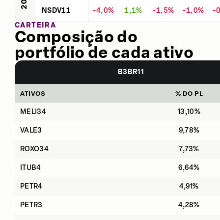
NSDV11
-4,0%
1,1%
-1,5%
-1,0%
-
CARTEIRA
Composição do
portfólio de cada ativo
B3BR11
ATIVOS
% DO PL
MELI34
13,10%
VALE3
9,78%
ROXO34
7,73%
ITUB4
6,64%
PETR4
4,91%
PETR3
4,28%