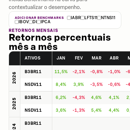
contextualizar o desempenho.
IABR
LFTS11
NTNS11
ADICIONAR BENCHMARKS
IBOV
DI
IPCA
RETORNOS MENSAIS
Retornos percentuais
mês a mês
ATIVOS
JAN
FEV
MAR
ABR
B3BR11
11,5%
-2,1%
-0,8%
-1,0%
-
2026
NSDV11
8,4%
3,9%
-3,5%
-0,6%
-
B3BR11
6,2%
-4,3%
4,6%
4,1%
2
2025
NSDV11
3,6%
-1,3%
5,4%
4,4%
0
B3BR11
2024