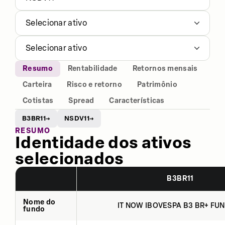
Selecionar ativo
Selecionar ativo
Resumo
Rentabilidade
Retornos mensais
Carteira
Risco e retorno
Patrimônio
Cotistas
Spread
Características
B3BR11
NSDV11
→
→
RESUMO
Identidade dos ativos
selecionados
B3BR11
Nome do
IT NOW IBOVESPA B3 BR+ FUN
fundo