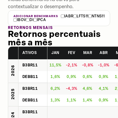
contextualizar o desempenho.
IABR
LFTS11
NTNS11
ADICIONAR BENCHMARKS
IBOV
DI
IPCA
RETORNOS MENSAIS
Retornos percentuais
mês a mês
ATIVOS
JAN
FEV
MAR
ABR
B3BR11
11,5%
-2,1%
-0,8%
-1,0%
-
2026
DEBB11
1,6%
0,9%
0,6%
0,9%
1
B3BR11
6,2%
-4,3%
4,6%
4,1%
2
2025
DEBB11
1,3%
1,1%
1,4%
0,9%
1
B3BR11
2024