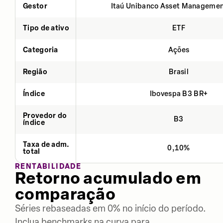
Gestor
Itaú Unibanco Asset Managemen
Tipo de ativo
ETF
Categoria
Ações
Região
Brasil
Índice
Ibovespa B3 BR+
Provedor do
B3
índice
Taxa de adm.
0,10%
total
RENTABILIDADE
Retorno acumulado em
comparação
Séries rebaseadas em 0% no início do período.
Inclua benchmarks na curva para