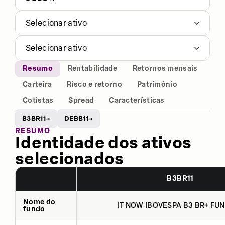
Selecionar ativo
Selecionar ativo
Resumo
Rentabilidade
Retornos mensais
Carteira
Risco e retorno
Patrimônio
Cotistas
Spread
Características
B3BR11
DEBB11
→
→
RESUMO
Identidade dos ativos
selecionados
B3BR11
Nome do
IT NOW IBOVESPA B3 BR+ FUN
fundo