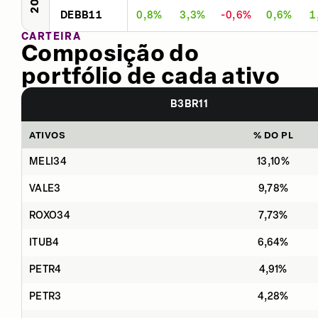
DEBB11
0,8%
3,3%
-0,6%
0,6%
1
CARTEIRA
Composição do
portfólio de cada ativo
B3BR11
ATIVOS
% DO PL
MELI34
13,10%
VALE3
9,78%
ROXO34
7,73%
ITUB4
6,64%
PETR4
4,91%
PETR3
4,28%