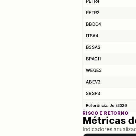
PETR4
PETR3
BBDC4
ITSA4
B3SA3
BPAC11
WEGE3
ABEV3
SBSP3
Referência: Jul/2026
RISCO E RETORNO
Métricas 
Indicadores anualiza