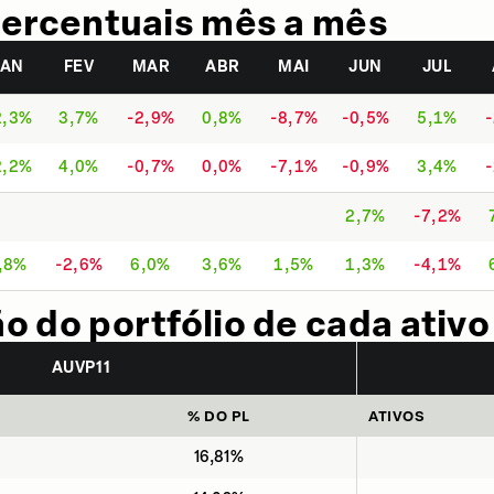
ercentuais mês a mês
JAN
FEV
MAR
ABR
MAI
JUN
JUL
2,3%
3,7%
-2,9%
0,8%
-8,7%
-0,5%
5,1%
2,2%
4,0%
-0,7%
0,0%
-7,1%
-0,9%
3,4%
2,7%
-7,2%
,8%
-2,6%
6,0%
3,6%
1,5%
1,3%
-4,1%
 do portfólio de cada ativo
AUVP11
% DO PL
ATIVOS
16,81%