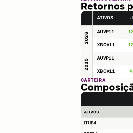
Retornos p
ATIVOS
AUVP11
1
2026
XBOV11
1
AUVP11
2025
XBOV11
4
CARTEIRA
Composição
ATIVOS
ITUB4