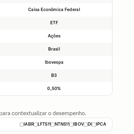
Caixa Econômica Federal
ETF
Ações
Brasil
Ibovespa
B3
0,50%
 para contextualizar o desempenho.
IABR
LFTS11
NTNS11
IBOV
DI
IPCA