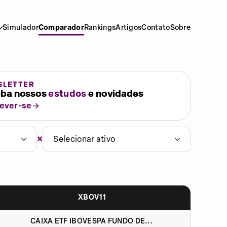
Simulador
Comparador
Rankings
Artigos
Contato
Sobre
SLETTER
ba nossos
estudos
e novidades
rever-se
×
Selecionar ativo
XBOV11
CAIXA ETF IBOVESPA FUNDO DE...