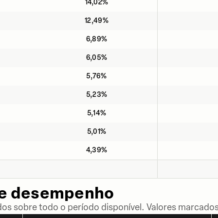
14,02%
12,49%
6,89%
6,05%
5,76%
5,23%
5,14%
5,01%
4,39%
de desempenho
dos sobre todo o período disponível. Valores marcados