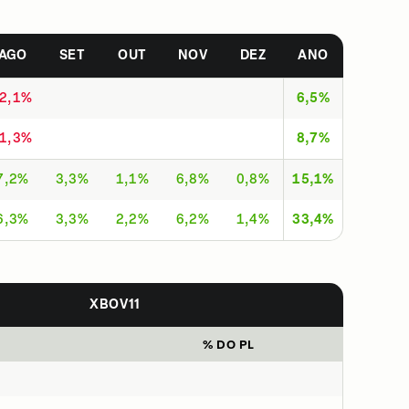
AGO
SET
OUT
NOV
DEZ
ANO
-2,1%
6,5%
-1,3%
8,7%
7,2%
3,3%
1,1%
6,8%
0,8%
15,1%
6,3%
3,3%
2,2%
6,2%
1,4%
33,4%
XBOV11
% DO PL