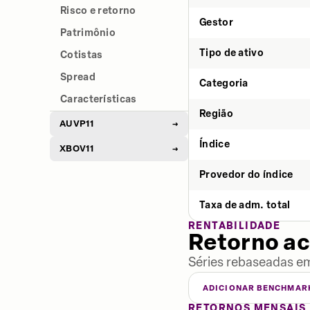
Risco e retorno
Gestor
Patrimônio
Tipo de ativo
Cotistas
Spread
Categoria
Características
Região
AUVP11
→
Índice
XBOV11
→
Provedor do índice
Taxa de adm. total
RENTABILIDADE
Retorno a
Séries rebaseadas em
ADICIONAR BENCHMAR
RETORNOS MENSAIS