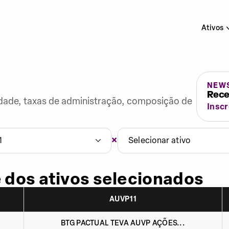
Ativos
NEW
Rece
lidade, taxas de administração, composição de
Insc
×
1
Selecionar ativo
 dos ativos selecionados
AUVP11
BTG PACTUAL TEVA AUVP AÇÕES...