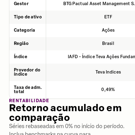
Gestor
BTG Pactual Asset Management S
Tipo de ativo
ETF
Categoria
Ações
Região
Brasil
Índice
IAFD - Índice Teva Ações Fund
Provedor do
Teva Indices
índice
Taxa de adm.
0,49%
total
RENTABILIDADE
Retorno acumulado em
comparação
Séries rebaseadas em 0% no início do período.
Inclua benchmarks na curva para