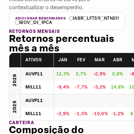
contextualizar o desempenho.
IABR
LFTS11
NTNS11
ADICIONAR BENCHMARKS
IBOV
DI
IPCA
RETORNOS MENSAIS
Retornos percentuais
mês a mês
ATIVOS
JAN
FEV
MAR
ABR
AUVP11
12,3%
3,7%
-2,9%
0,8%
-
2026
MILL11
-9,4%
-7,7%
-3,2%
14,8%
1
AUVP11
2025
MILL11
-2,8%
-1,5%
-10,6%
-1,2%
8
CARTEIRA
Composição do