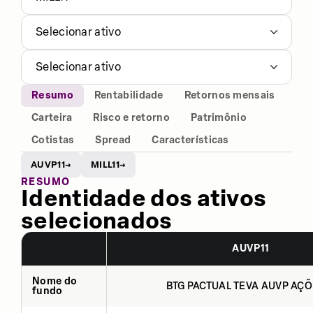
Selecionar ativo
Selecionar ativo
Resumo
Rentabilidade
Retornos mensais
Carteira
Risco e retorno
Patrimônio
Cotistas
Spread
Características
AUVP11
MILL11
→
→
RESUMO
Identidade dos ativos
selecionados
AUVP11
Nome do
BTG PACTUAL TEVA AUVP AÇÕ
fundo