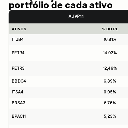
portfólio de cada ativo
AUVP11
ATIVOS
% DO PL
ITUB4
16,81%
PETR4
14,02%
PETR3
12,49%
BBDC4
6,89%
ITSA4
6,05%
B3SA3
5,76%
BPAC11
5,23%