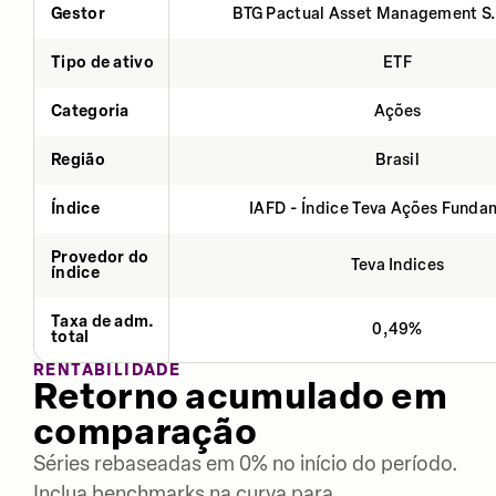
Gestor
BTG Pactual Asset Management S
Tipo de ativo
ETF
Categoria
Ações
Região
Brasil
Índice
IAFD - Índice Teva Ações Fund
Provedor do
Teva Indices
índice
Taxa de adm.
0,49%
total
RENTABILIDADE
Retorno acumulado em
comparação
Séries rebaseadas em 0% no início do período.
Inclua benchmarks na curva para