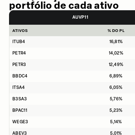
portfólio de cada ativo
AUVP11
ATIVOS
% DO PL
ITUB4
16,81%
PETR4
14,02%
PETR3
12,49%
BBDC4
6,89%
ITSA4
6,05%
B3SA3
5,76%
BPAC11
5,23%
WEGE3
5,14%
ABEV3
5,01%