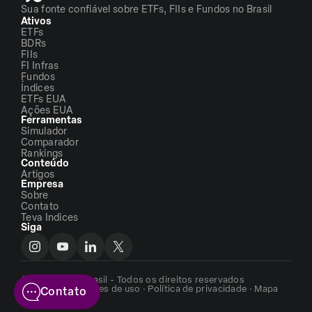
Sua fonte confiável sobre ETFs, FIIs e Fundos no Brasil
Ativos
ETFs
BDRs
FIIs
FI Infras
Fundos
Índices
ETFs EUA
Ações EUA
Ferramentas
Simulador
Comparador
Rankings
Conteúdo
Artigos
Empresa
Sobre
Contato
Teva Indices
Siga
©2026 - ETFs Brasil - Todos os direitos reservados
Termos e condições de uso
·
Política de privacidade
·
Mapa
Contato
do site