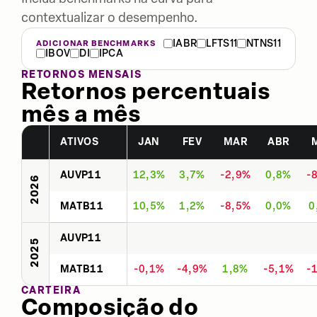
contextualizar o desempenho.
IABR
LFTS11
NTNS11
ADICIONAR BENCHMARKS
IBOV
DI
IPCA
RETORNOS MENSAIS
Retornos percentuais
mês a mês
ATIVOS
JAN
FEV
MAR
ABR
AUVP11
12,3%
3,7%
-2,9%
0,8%
-
2026
MATB11
10,5%
1,2%
-8,5%
0,0%
0
AUVP11
2025
MATB11
-0,1%
-4,9%
1,8%
-5,1%
-
CARTEIRA
Composição do