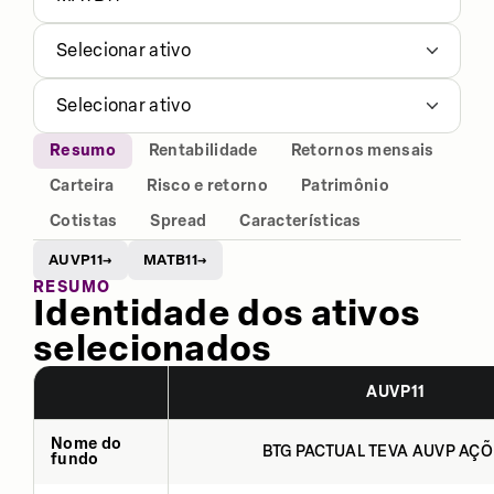
Selecionar ativo
Selecionar ativo
Resumo
Rentabilidade
Retornos mensais
Carteira
Risco e retorno
Patrimônio
Cotistas
Spread
Características
AUVP11
MATB11
→
→
RESUMO
Identidade dos ativos
selecionados
AUVP11
Nome do
BTG PACTUAL TEVA AUVP AÇÕ
fundo