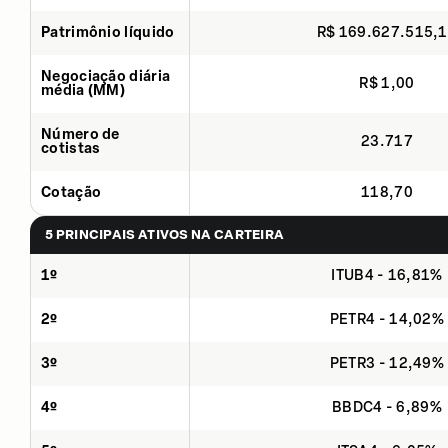
Patrimônio líquido
R$ 169.627.515,
Negociação diária
R$ 1,00
média (MM)
Número de
23.717
cotistas
Cotação
118,70
5 PRINCIPAIS ATIVOS NA CARTEIRA
1º
ITUB4 - 16,81%
2º
PETR4 - 14,02%
3º
PETR3 - 12,49%
4º
BBDC4 - 6,89%