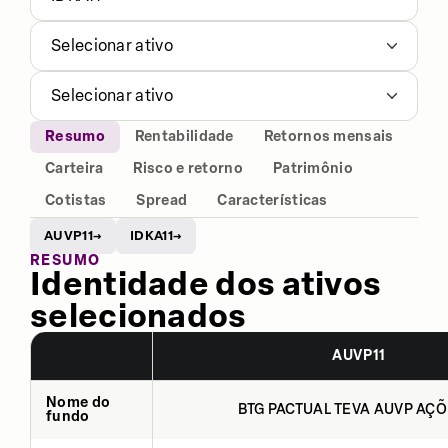
Selecionar ativo
Selecionar ativo
Resumo
Rentabilidade
Retornos mensais
Carteira
Risco e retorno
Patrimônio
Cotistas
Spread
Características
AUVP11
IDKA11
→
→
RESUMO
Identidade dos ativos
selecionados
AUVP11
Nome do
BTG PACTUAL TEVA AUVP AÇÕ
fundo