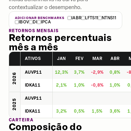
contextualizar o desempenho.
IABR
LFTS11
NTNS11
ADICIONAR BENCHMARKS
IBOV
DI
IPCA
RETORNOS MENSAIS
Retornos percentuais
mês a mês
ATIVOS
JAN
FEV
MAR
ABR
AUVP11
12,3%
3,7%
-2,9%
0,8%
-
2026
IDKA11
2,1%
1,0%
-0,8%
1,0%
0
AUVP11
2025
IDKA11
3,2%
0,5%
1,5%
3,6%
1
CARTEIRA
Composição do