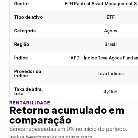
Gestor
BTG Pactual Asset Management S
Tipo de ativo
ETF
Categoria
Ações
Região
Brasil
Índice
IAFD - Índice Teva Ações Fund
Provedor do
Teva Indices
índice
Taxa de adm.
0,49%
total
RENTABILIDADE
Retorno acumulado em
comparação
Séries rebaseadas em 0% no início do período.
Inclua benchmarks na curva para