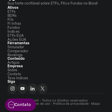
Sua fonte confiável sobre ETFs, FIIs e Fundos no Brasil
Ativos
ETFs
BDRs
FIIs
FI Infras
Fundos
Índices
ETFs EUA
Ações EUA
Ferramentas
Simulador
Comparador
Rankings
Conteúdo
Artigos
Empresa
Sobre
Contato
Teva Indices
Siga
©2026 - ETFs Brasil - Todos os direitos reservados
Termos e condições de uso
·
Política de privacidade
·
Mapa
Contato
do site