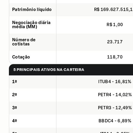
Patrimônio líquido
R$ 169.627.515,
Negociação diária
R$ 1,00
média (MM)
Número de
23.717
cotistas
Cotação
118,70
5 PRINCIPAIS ATIVOS NA CARTEIRA
1º
ITUB4 - 16,81%
2º
PETR4 - 14,02%
3º
PETR3 - 12,49%
4º
BBDC4 - 6,89%