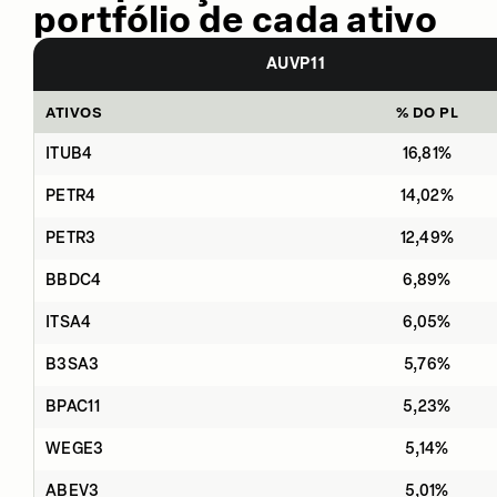
portfólio de cada ativo
AUVP11
ATIVOS
% DO PL
ITUB4
16,81%
PETR4
14,02%
PETR3
12,49%
BBDC4
6,89%
ITSA4
6,05%
B3SA3
5,76%
BPAC11
5,23%
WEGE3
5,14%
ABEV3
5,01%