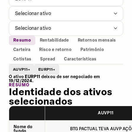
Selecionar ativo
Selecionar ativo
Resumo
Rentabilidade
Retornos mensais
Carteira
Risco e retorno
Patrimônio
Cotistas
Spread
Características
AUVP11
EURP11
→
→
O ativo
EURP11
deixou de ser negociado em
19/12/2024
.
RESUMO
Identidade dos ativos
selecionados
AUVP11
Nome do
BTG PACTUAL TEVA AUVP AÇÕ
fundo