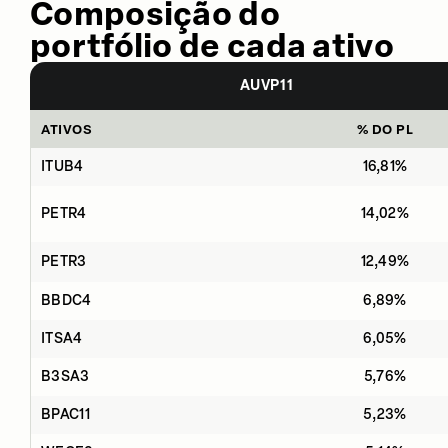
Composição do
portfólio de cada ativo
AUVP11
ATIVOS
% DO PL
ITUB4
16,81%
PETR4
14,02%
PETR3
12,49%
BBDC4
6,89%
ITSA4
6,05%
B3SA3
5,76%
BPAC11
5,23%