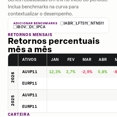
Inclua benchmarks na curva para
contextualizar o desempenho.
IABR
LFTS11
NTNS11
ADICIONAR BENCHMARKS
IBOV
DI
IPCA
RETORNOS MENSAIS
Retornos percentuais
mês a mês
ATIVOS
JAN
FEV
MAR
ABR
AUVP11
12,3%
3,7%
-2,9%
0,8%
-
2026
EURP11
AUVP11
2025
EURP11
CARTEIRA