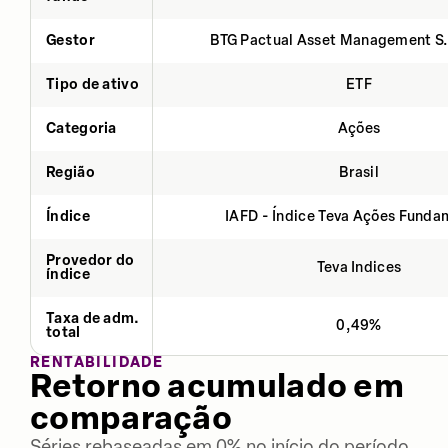
Gestor
BTG Pactual Asset Management S
Tipo de ativo
ETF
Categoria
Ações
Região
Brasil
Índice
IAFD - Índice Teva Ações Fund
Provedor do
Teva Indices
índice
Taxa de adm.
0,49%
total
RENTABILIDADE
Retorno acumulado em
comparação
Séries rebaseadas em 0% no início do período.